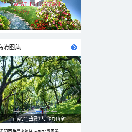
高清图集
呼伦贝尔草原 藏着最治愈的蓝天白云
贵阳雨后晨雾缭绕 宛如水墨画卷