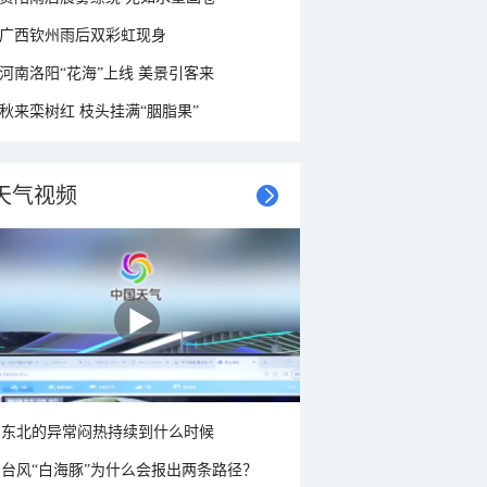
广西钦州雨后双彩虹现身
河南洛阳“花海”上线 美景引客来
秋来栾树红 枝头挂满“胭脂果”
天气视频
东北的异常闷热持续到什么时候
台风“白海豚”为什么会报出两条路径？