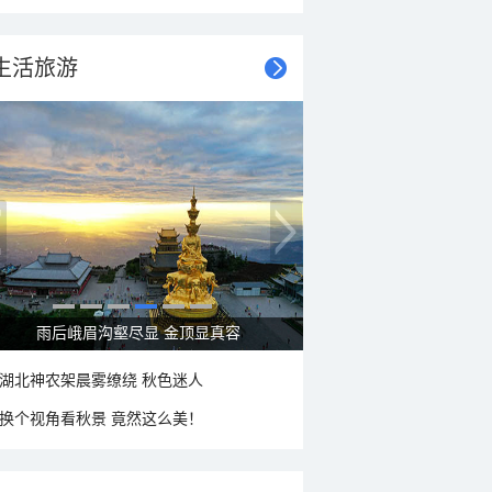
生活旅游
秋意浓 蓝天映衬下的哈尔滨伏尔加庄园
湖北神农架晨雾缭绕 秋色迷人
换个视角看秋景 竟然这么美！