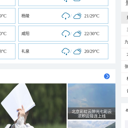
29°C
/
21/29°C
杨陵
30°C
/
22/30°C
咸阳
28°C
/
20/29°C
礼泉
北京彩虹云隙光七彩云
浓积云接连上线