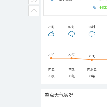
44优
23时
02时
05时
22℃
22℃
21℃
西风
西风
西北风
<3级
<3级
<3级
整点天气实况