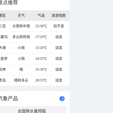
景点推荐
景区
天气
气温
旅游指数
三亚
大雨转中雨
25/30℃
较不宜
九寨沟
多云转阵雨
17/29℃
适宜
大理
小雨
15/20℃
适宜
张家界
小雨
24/35℃
适宜
桂林
晴
25/36℃
适宜
青岛
晴转多云
28/33℃
适宜
气象产品
全国降水量预报