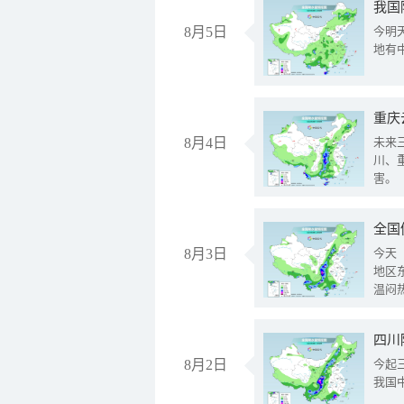
我国
8月5日
今明
地有
重庆
8月4日
未来
川、
害。
全国
8月3日
今天
地区
温闷
8月2日
今起
我国