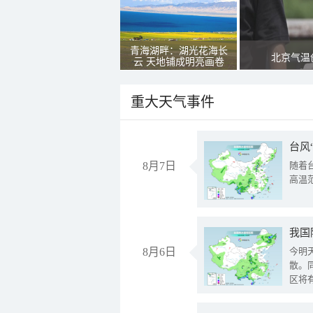
青海湖畔：湖光花海长
北京气温
云 天地铺成明亮画卷
重大天气事件
台风
8月7日
随着
高温
8月6日
今明
散。
区将