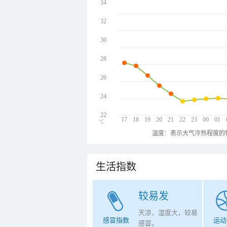
34
32
30
28
26
24
22
17
18
19
20
21
22
23
00
01
℃
温度：表示大气冷热程度的
生活指数
较易发
天凉，湿度大，较易
感冒指数
运动
感冒。