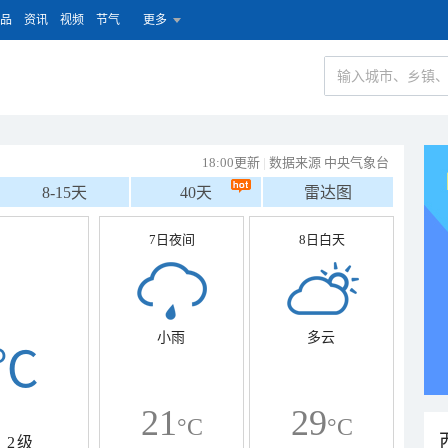
品
资讯
视频
节气
更多
18:00更新
|
数据来源 中央气象台
8-15天
40天
雷达图
7日夜间
8日白天
小雨
多云
℃
21
29
°C
°C
2级