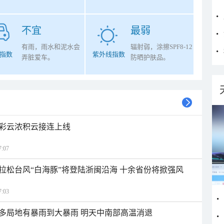
不宜
最弱
有雨，雨水和泥水会
辐射弱，涂擦SPF8-12
指数
紫外线指数
弄脏爱车。
防晒护肤品。
彩云浓积云接连上线
:07
拉松台风“白海豚”将登陆浙闽沿海 十余省份将掀强风
:03
多局地有暴雨到大暴雨 明天中南部高温消退