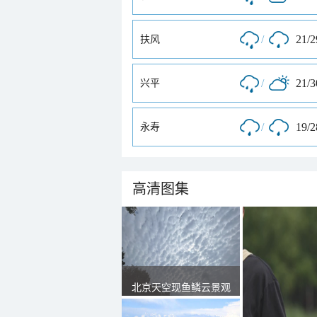
/
21/
扶风
/
21/
兴平
/
19/
永寿
高清图集
北京天空现鱼鳞云景观