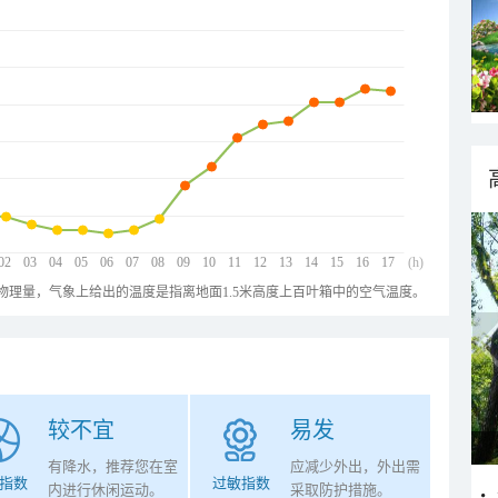
02
03
04
05
06
07
08
09
10
11
12
13
14
15
16
17
(h)
物理量，气象上给出的温度是指离地面1.5米高度上百叶箱中的空气温度。
较不宜
易发
有降水，推荐您在室
应减少外出，外出需
指数
过敏指数
内进行休闲运动。
采取防护措施。