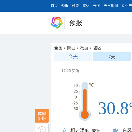
首页
预报
预警
雷达
云图
天气地图
专业产
预报
全国
>
陕西
>
杨凌
>
城区
今天
7天
17:25 实况
30.8
东风
相对湿度
68%