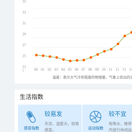
35
33
31
29
27
25
23
00
01
02
03
04
05
06
07
08
09
10
11
12
13
1
℃
温度：表示大气冷热程度的物理量，气象上给出的温
生活指数
较易发
较不宜
天凉，湿度大，较易
有降水，推荐
感冒指数
运动指数
感冒。
内进行休闲运