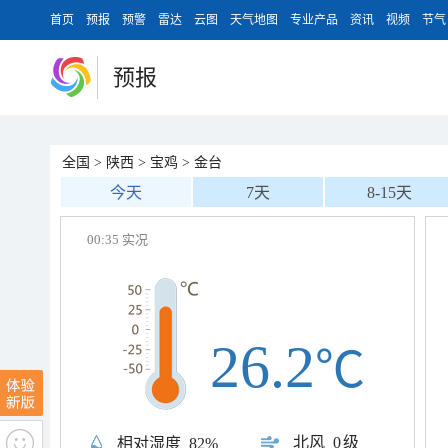
首页
预报
预警
雷达
云图
天气地图
专业产品
资讯
视频
节气
预报
全国
>
陕西
>
宝鸡
>
金台
今天
7天
8-15天
00:35 实况
26.2
℃
北风
0级
相对湿度
82%