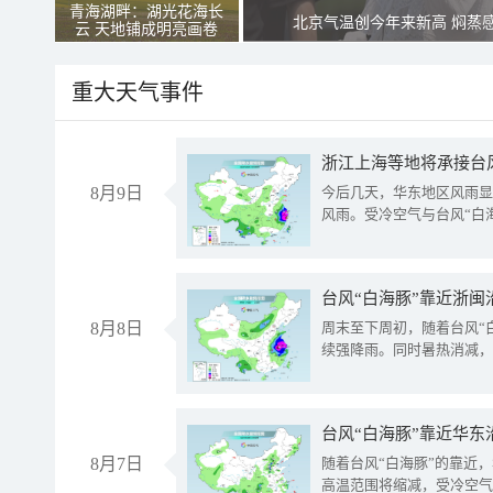
青海湖畔：湖光花海长
北京气温创今年来新高 焖蒸
云 天地铺成明亮画卷
重大天气事件
浙江上海等地将承接台风
8月9日
今后几天，华东地区风雨显
风雨。受冷空气与台风“白
台风“白海豚”靠近浙闽
8月8日
周末至下周初，随着台风“
续强降雨。同时暑热消减，
台风“白海豚”靠近华东
8月7日
随着台风“白海豚”的靠近
高温范围将缩减，受冷空气