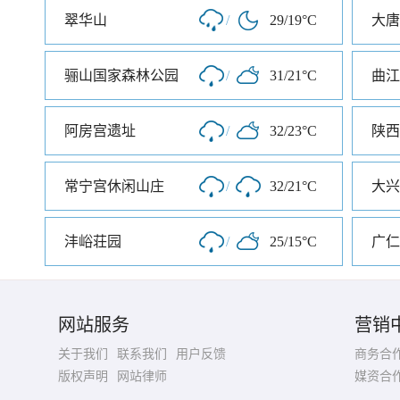
翠华山
/
29/19°C
大唐
骊山国家森林公园
/
31/21°C
曲江
阿房宫遗址
/
32/23°C
陕西
常宁宫休闲山庄
/
32/21°C
大兴
沣峪荘园
/
25/15°C
广仁
网站服务
营销
关于我们
联系我们
用户反馈
商务合
版权声明
网站律师
媒资合