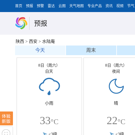
首页
预报
预警
雷达
云图
天气地图
专业产品
资讯
视频
节气
预报
陕西
>
西安
>
水陆庵
今天
周末
8日（周六）
8日（周六）
白天
夜间
小雨
晴
33
22
°C
°C
<3级
<3级