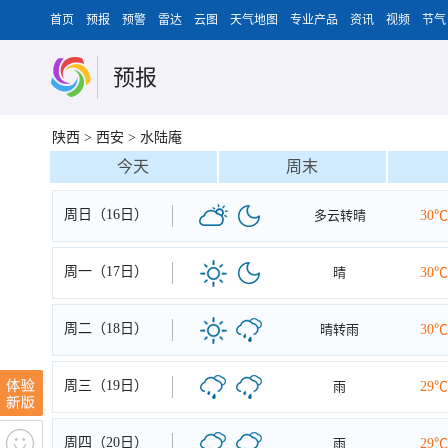
首页
预报
预警
雷达
云图
天气地图
专业产品
资讯
视频
节气
预报
陕西
>
西安
>
水陆庵
今天
周末
周日（16日）
多云转晴
30℃
周一（17日）
晴
30℃
周二（18日）
晴转雨
30℃
周三（19日）
雨
29℃
周四（20日）
雨
29℃