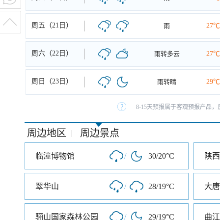
周五（21日）
雨
27℃
周六（22日）
雨转多云
27℃
周日（23日）
雨转晴
29℃
8-15天预报属于客观预报产品，
周边地区
周边景点
|
临潼博物馆
/
30/20°C
陕西
翠华山
/
28/19°C
大唐
骊山国家森林公园
/
29/19°C
曲江