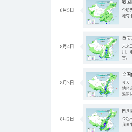
我国
8月5日
今明
地有
重庆
8月4日
未来
川、
害。
全国
8月3日
今天
地区
温闷
8月2日
今起
我国