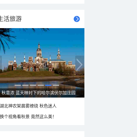
生活旅游
秋意浓 蓝天映衬下的哈尔滨伏尔加庄园
湖北神农架晨雾缭绕 秋色迷人
换个视角看秋景 竟然这么美！