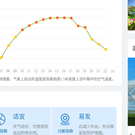
07
08
09
10
11
12
13
14
15
16
17
18
19
20
21
22
(h)
物理量，气象上给出的温度是指离地面1.5米高度上百叶箱中的空气温度。
适宜
易发
天气较好，尽情感受
应减少外出，外出需
指数
过敏指数
运动的快乐吧。
采取防护措施。