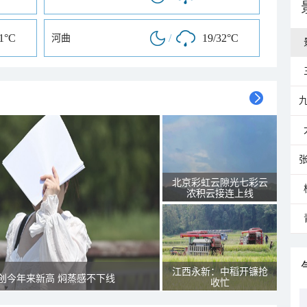
31°C
/
19/32°C
河曲
北京彩虹云隙光七彩云
浓积云接连上线
江西永新：中稻开镰抢
创今年来新高 焖蒸感不下线
收忙