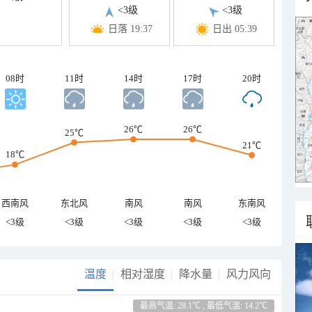
<3级
<3级
日落 19:37
日出 05:39
08时
11时
14时
17时
20时
26℃
26℃
25℃
21℃
18℃
西南风
东北风
南风
南风
东南风
<3级
<3级
<3级
<3级
<3级
温度
相对湿度
降水量
风力风向
最高气温: 28.1℃ , 最低气温: 14.2℃