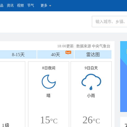
品
资讯
视频
节气
更多
18:00更新
|
数据来源 中央气象台
8-15天
40天
雷达图
8日夜间
9日白天
晴
小雨
15
26
°C
°C
1级