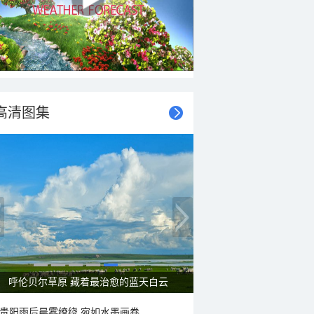
高清图集
呼伦贝尔草原 藏着最治愈的蓝天白云
贵阳雨后晨雾缭绕 宛如水墨画卷