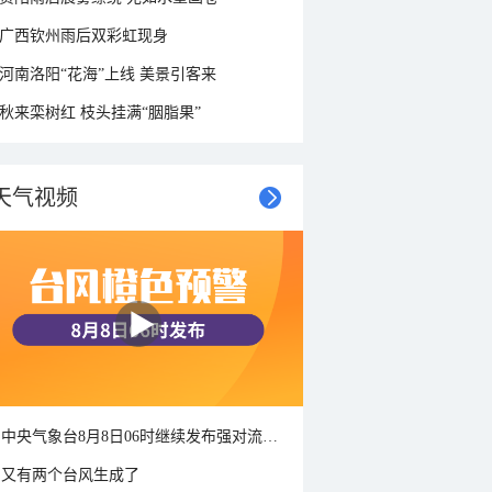
广西钦州雨后双彩虹现身
河南洛阳“花海”上线 美景引客来
秋来栾树红 枝头挂满“胭脂果”
天气视频
中央气象台8月8日06时继续发布强对流天气蓝色预警
又有两个台风生成了