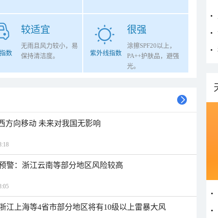
较适宜
很强
无雨且风力较小，易
涂擦SPF20以上，
指数
紫外线指数
保持清洁度。
PA++护肤品，避强
光。
偏西方向移动 未来对我国无影响
:18
预警：浙江云南等部分地区风险较高
:05
浙江上海等4省市部分地区将有10级以上雷暴大风