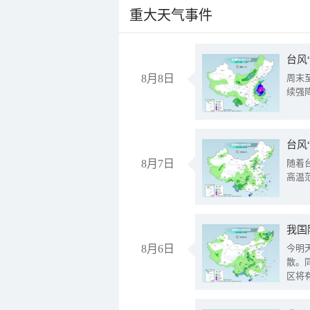
重大天气事件
台风
8月8日
周末
续强
台风
8月7日
随着
高温
8月6日
今明
散。
区将