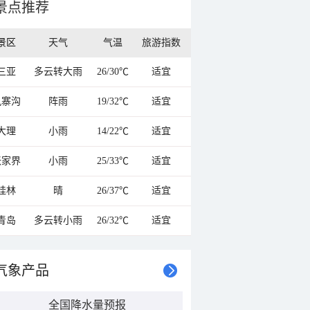
景点推荐
景区
天气
气温
旅游指数
三亚
多云转大雨
26/30℃
适宜
九寨沟
阵雨
19/32℃
适宜
大理
小雨
14/22℃
适宜
张家界
小雨
25/33℃
适宜
桂林
晴
26/37℃
适宜
青岛
多云转小雨
26/32℃
适宜
气象产品
全国降水量预报