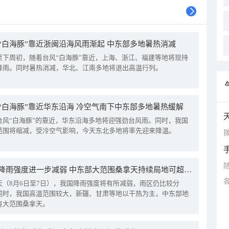
“白海豚”靠近浙闽沿海风雨渐起 中东部多地暑热消减
至下周初，随着台风“白海豚”靠近，上海、浙江、福建等地将现持
降雨。同时暑热消减，华北、江南多地将退出高温行列。
“白海豚”靠近华东沿海 冷空气南下中东部多地暑热缓解
台风“白海豚”的靠近，华东沿海多地将迎强劲台风雨。同时，我国
范围将缩减，受冷空气影响，今天东北多地将率先迎来降温。
拨
我国降雨强度进一步减弱 中东部大范围桑拿天持续局地可超38℃
天（8月6日至7日），我国降雨强度将有所减弱，雨区仍比较分
同时，我国高温范围较大，新疆、甘肃等地以干热为主，中东部地
有大范围桑拿天。