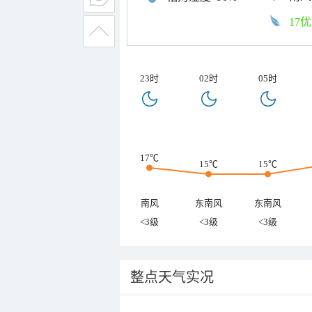
17优
23时
02时
05时
17℃
15℃
15℃
南风
东南风
东南风
<3级
<3级
<3级
整点天气实况