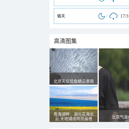
/
17/
偏关
高清图集
北京天空现鱼鳞云景观
青海湖畔：湖光花海长
北京气温
云 天地铺成明亮画卷