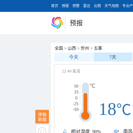
首页
预报
预警
雷达
云图
天气地图
专业产
预报
全国
>
山西
>
忻州
>
五寨
今天
7天
22:40 实况
18
℃
南风
相对湿度
90%