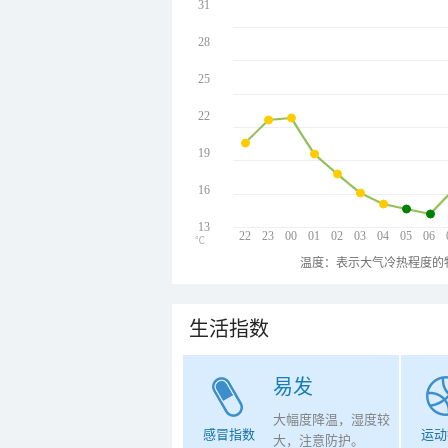
31
28
25
22
19
16
13
22
23
00
01
02
03
04
05
06
℃
温度：表示大气冷热程度的
生活指数
易发
大幅度降温，湿度较
感冒指数
运动
大，注意防护。