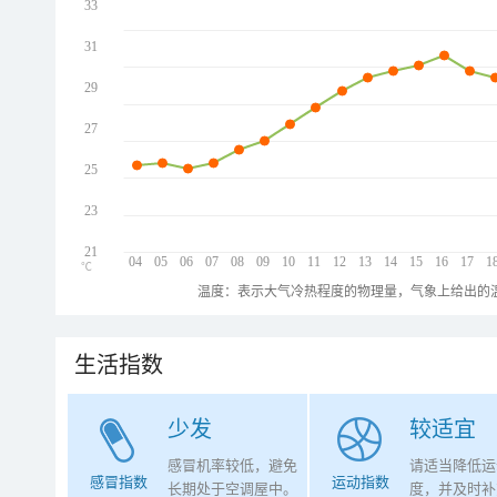
33
31
29
27
25
23
21
04
05
06
07
08
09
10
11
12
13
14
15
16
17
1
℃
温度：表示大气冷热程度的物理量，气象上给出的温
生活指数
少发
较适宜
感冒机率较低，避免
请适当降低运
感冒指数
运动指数
长期处于空调屋中。
度，并及时补