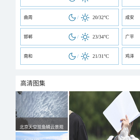
/
20/32°C
曲周
成安
/
23/34°C
邯郸
广平
/
21/31°C
南和
鸡泽
高清图集
北京天空现鱼鳞云景观