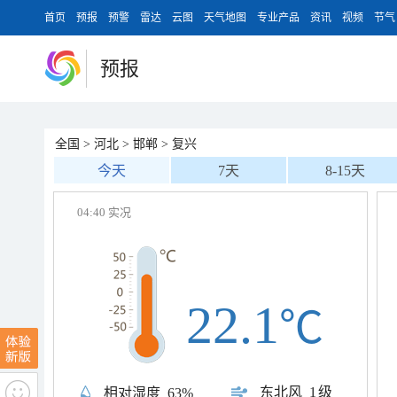
首页
预报
预警
雷达
云图
天气地图
专业产品
资讯
视频
节气
预报
全国
>
河北
>
邯郸
>
复兴
今天
7天
8-15天
04:40 实况
22.1
℃
东北风
1级
相对湿度
63%