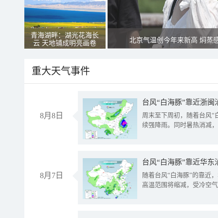
青海湖畔：湖光花海长
北京气温创今年来新高 焖蒸
云 天地铺成明亮画卷
重大天气事件
台风“白海豚”靠近浙闽
8月8日
周末至下周初，随着台风“
续强降雨。同时暑热消减，
台风“白海豚”靠近华东
8月7日
随着台风“白海豚”的靠近
高温范围将缩减，受冷空气