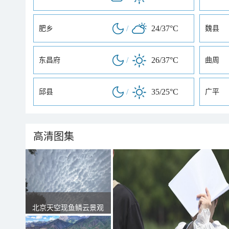
/
24/37°C
肥乡
魏县
/
26/37°C
东昌府
曲周
/
35/25°C
邱县
广平
高清图集
北京天空现鱼鳞云景观