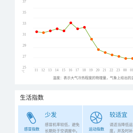
37
35
33
31
29
27
25
11
12
13
14
15
16
17
18
19
20
21
22
23
00
0
℃
温度：表示大气冷热程度的物理量，气象上给出的温
生活指数
少发
较适宜
感冒机率较低，避免
请适当降低运
感冒指数
运动指数
长期处于空调屋中。
度，并及时补