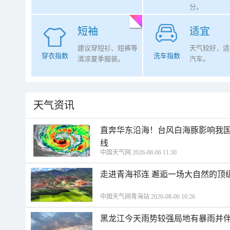
分。
短袖
适宜
建议穿短衫、短裤等
天气较好，适
穿衣指数
洗车指数
清凉夏季服装。
汽车。
天气资讯
直奔华东沿海！台风白海豚影响我国
线
中国天气网 2026-08-06 11:30
走进青海祁连 邂逅一场大自然的顶
中国天气网青海站 2026-08-06 10:26
黑龙江今天雨势较强局地有暴雨并伴