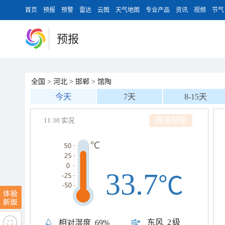
首页
预报
预警
雷达
云图
天气地图
专业产品
资讯
视频
节气
预报
全国
>
河北
>
邯郸
>
馆陶
今天
7天
8-15天
高温预警
11:30 实况
33.7
℃
东风
2级
相对湿度
69%