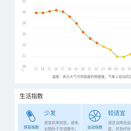
32
30
28
26
24
22
20
13
14
15
16
17
18
19
20
21
22
23
00
01
02
0
℃
温度：表示大气冷热程度的物理量，气象上给出的温
生活指数
少发
较适宜
感冒机率较低，避免
请适当降低运
感冒指数
运动指数
长期处于空调屋中。
度，并及时补