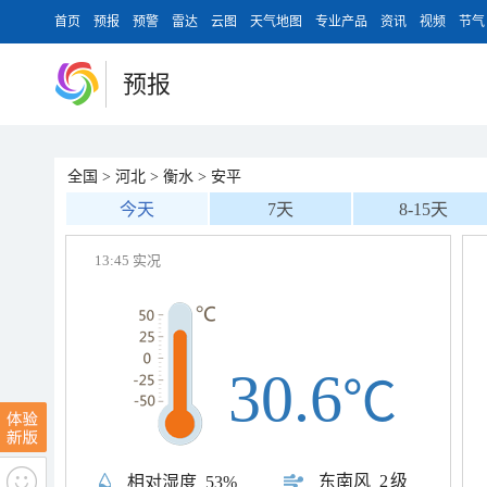
首页
预报
预警
雷达
云图
天气地图
专业产品
资讯
视频
节气
预报
全国
>
河北
>
衡水
>
安平
今天
7天
8-15天
13:45 实况
30.6
℃
东南风
2级
相对湿度
53%