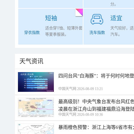
分。
短袖
适宜
适合穿T恤、短薄外套
天气较好，适
穿衣指数
洗车指数
等夏季服装。
汽车。
天气资讯
四问台风“白海豚”：将于何时何地
中国天气网 2026-08-09 13:21
最高级别！中央气象台发布台风红色
凌晨在浙江舟山到福建福鼎沿海登
中国天气网 2026-08-09 10:36
暴雨橙色预警：浙江上海等6省市有