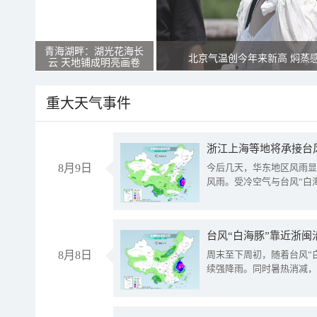
青海湖畔：湖光花海长
北京气温创今年来新高 焖蒸
云 天地铺成明亮画卷
重大天气事件
浙江上海等地将承接台风
8月9日
今后几天，华东地区风雨显
风雨。受冷空气与台风“白
台风“白海豚”靠近浙闽
8月8日
周末至下周初，随着台风“
续强降雨。同时暑热消减，