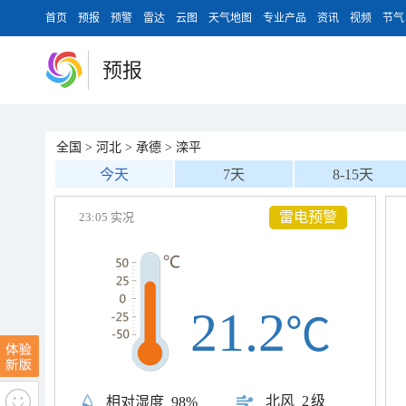
首页
预报
预警
雷达
云图
天气地图
专业产品
资讯
视频
节气
预报
全国
>
河北
>
承德
>
滦平
今天
7天
8-15天
雷电预警
23:05 实况
21.2
℃
北风
2级
相对湿度
98%