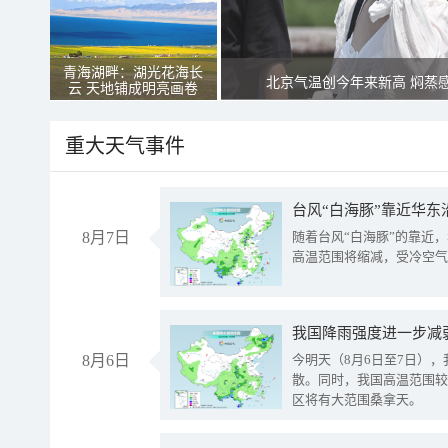
青海湖畔：湖光花海长
北京气温创今年来新高 焖蒸
云 天地铺成明亮画卷
重大天气事件
台风“白海豚”靠近华东
8月7日
随着台风“白海豚”的靠近
高温范围将缩减，受冷空气
8月6日
今明天（8月6日至7日）
散。同时，我国高温范围较
区将有大范围桑拿天。