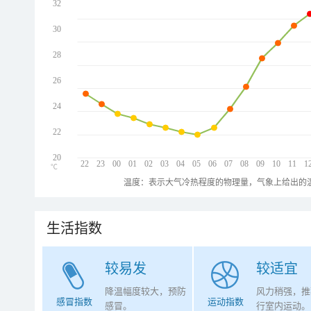
32
30
28
26
24
22
20
22
23
00
01
02
03
04
05
06
07
08
09
10
11
1
℃
温度：表示大气冷热程度的物理量，气象上给出的温
生活指数
较易发
较适宜
降温幅度较大，预防
风力稍强，推
感冒指数
运动指数
感冒。
行室内运动。