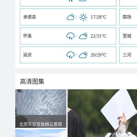
/
17/28°C
承德县
围场
/
22/31°C
怀柔
宽城
/
20/29°C
延庆
三河
高清图集
北京天空现鱼鳞云景观