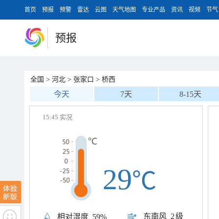
首页
预报
预警
雷达
云图
天气地图
专业产品
资讯
视频
节气
预报
全国
>
河北
>
张家口
>
桥西
今天
7天
8-15天
15:45 实况
29
℃
东南风
2级
相对湿度
59%