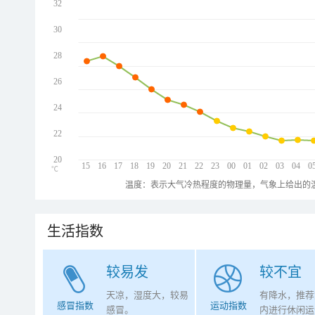
32
30
28
26
24
22
20
15
16
17
18
19
20
21
22
23
00
01
02
03
04
0
℃
温度：表示大气冷热程度的物理量，气象上给出的温
生活指数
较易发
较不宜
天凉，湿度大，较易
有降水，推荐
感冒指数
运动指数
感冒。
内进行休闲运