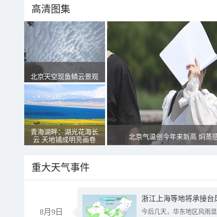
高清图集
北京天空现鱼鳞云景观
青海湖畔：湖光花海长
北京气温创今年来新高 焖蒸
云 天地铺成明亮画卷
重大天气事件
浙江上海等地将承接台风
8月9日
今后几天，华东地区风雨显