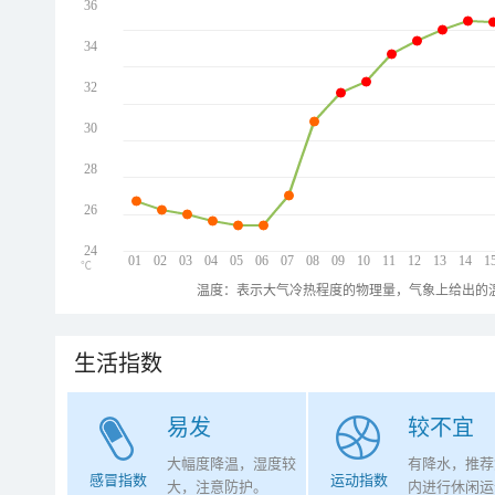
36
34
32
30
28
26
24
01
02
03
04
05
06
07
08
09
10
11
12
13
14
1
℃
温度：表示大气冷热程度的物理量，气象上给出的温
生活指数
易发
较不宜
大幅度降温，湿度较
有降水，推荐
感冒指数
运动指数
大，注意防护。
内进行休闲运