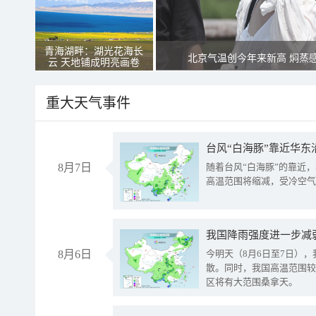
青海湖畔：湖光花海长
北京气温创今年来新高 焖蒸
云 天地铺成明亮画卷
重大天气事件
台风“白海豚”靠近华东
8月7日
随着台风“白海豚”的靠近
高温范围将缩减，受冷空气
8月6日
今明天（8月6日至7日）
散。同时，我国高温范围较
区将有大范围桑拿天。