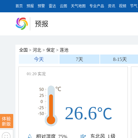
首页
预报
预警
雷达
云图
天气地图
专业产品
资讯
视频
节气
预报
全国
>
河北
>
保定
>
莲池
今天
7天
8-15天
01:20 实况
26.6
℃
东北风
1级
相对湿度
75%