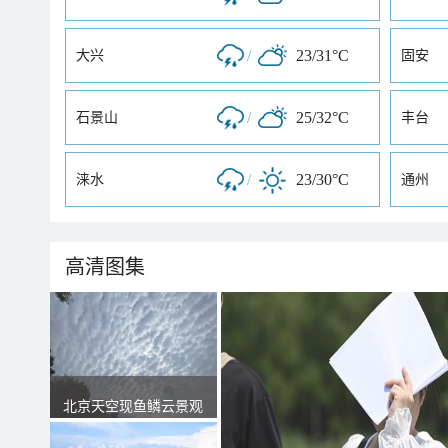
/
23/31°C
大兴
固安
/
25/32°C
石景山
丰台
/
23/30°C
涞水
通州
高清图集
北京天空现鱼鳞云景观