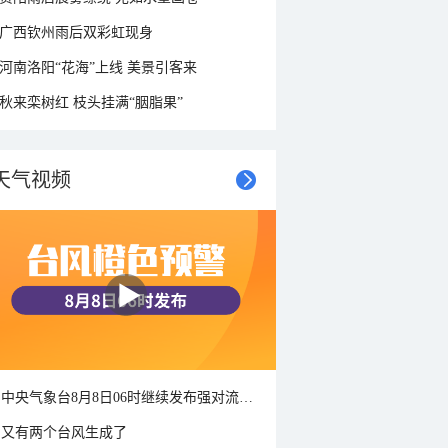
广西钦州雨后双彩虹现身
河南洛阳“花海”上线 美景引客来
秋来栾树红 枝头挂满“胭脂果”
天气视频
中央气象台8月8日06时继续发布强对流天气蓝色预警
又有两个台风生成了