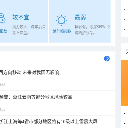
较不宜
最弱
风力较大，洗车后会
辐射弱，涂擦SPF8-12
指数
紫外线指数
蒙上灰尘。
防晒护肤品。
偏西方向移动 未来对我国无影响
:18
预警：浙江云南等部分地区风险较高
:05
浙江上海等4省市部分地区将有10级以上雷暴大风