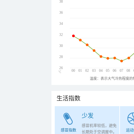
38
36
34
32
30
28
26
00
01
02
03
04
05
06
07
08
℃
温度：表示大气冷热程度的
生活指数
少发
感冒机率较低，避免
感冒指数
运动
长期处于空调屋中。