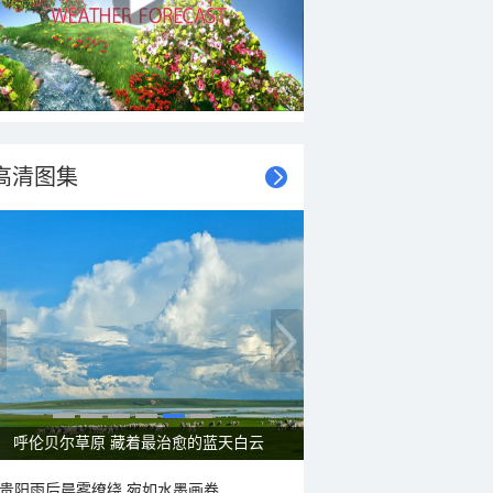
高清图集
一组图感受水中消暑快乐瞬间
贵阳雨后晨雾缭绕 宛如水墨画卷