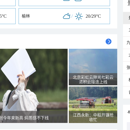
35°C
/
20/29°C
榆林
北京彩虹云隙光七彩云
浓积云接连上线
江西永新：中稻开镰抢
创今年来新高 焖蒸感不下线
收忙