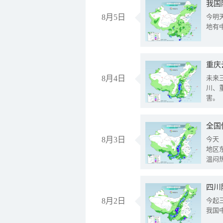
我国
8月5日
今明
地有
重庆
8月4日
未来
川、
害。
全国
8月3日
今天
地区
温闷
8月2日
今起
我国