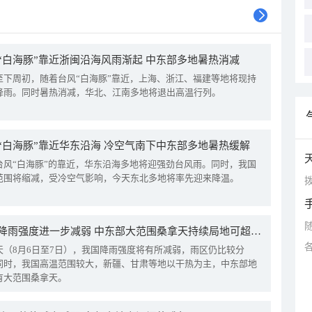
“白海豚”靠近浙闽沿海风雨渐起 中东部多地暑热消减
至下周初，随着台风“白海豚”靠近，上海、浙江、福建等地将现持
降雨。同时暑热消减，华北、江南多地将退出高温行列。
“白海豚”靠近华东沿海 冷空气南下中东部多地暑热缓解
台风“白海豚”的靠近，华东沿海多地将迎强劲台风雨。同时，我国
范围将缩减，受冷空气影响，今天东北多地将率先迎来降温。
拨
我国降雨强度进一步减弱 中东部大范围桑拿天持续局地可超38℃
天（8月6日至7日），我国降雨强度将有所减弱，雨区仍比较分
同时，我国高温范围较大，新疆、甘肃等地以干热为主，中东部地
有大范围桑拿天。