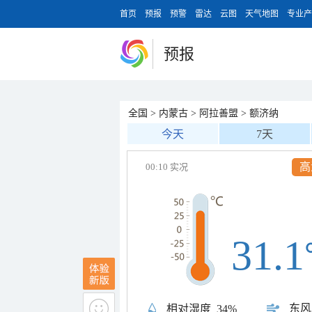
首页
预报
预警
雷达
云图
天气地图
专业产
预报
全国
>
内蒙古
>
阿拉善盟
>
额济纳
今天
7天
高
00:10 实况
31.1
东风
相对湿度
34%