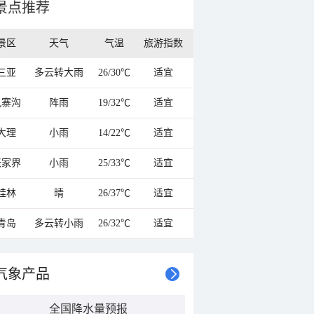
景点推荐
景区
天气
气温
旅游指数
三亚
多云转大雨
26/30℃
适宜
九寨沟
阵雨
19/32℃
适宜
大理
小雨
14/22℃
适宜
张家界
小雨
25/33℃
适宜
桂林
晴
26/37℃
适宜
青岛
多云转小雨
26/32℃
适宜
气象产品
全国降水量预报