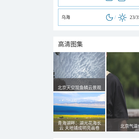
/
23/
乌海
高清图集
北京天空现鱼鳞云景观
青海湖畔：湖光花海长
北京气温
云 天地铺成明亮画卷