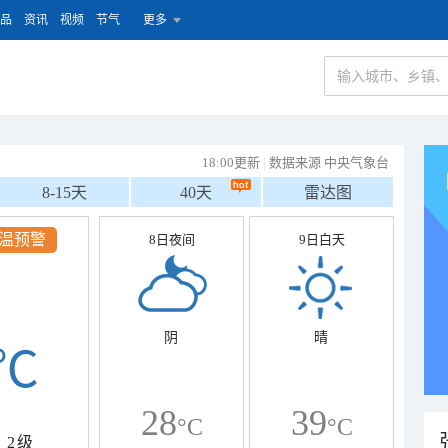
品
资讯
视频
节气
更多
18:00更新
|
数据来源 中央气象台
8-15天
40天
雷达图
温预警
8日夜间
9日白天
阴
晴
℃
28
39
°C
°C
2级