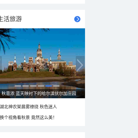
生活旅游
大美新疆—帕米尔高原好风光
湖北神农架晨雾缭绕 秋色迷人
换个视角看秋景 竟然这么美！