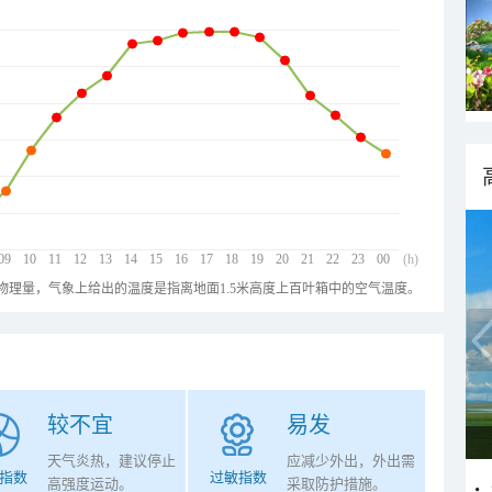
09
10
11
12
13
14
15
16
17
18
19
20
21
22
23
00
(h)
物理量，气象上给出的温度是指离地面1.5米高度上百叶箱中的空气温度。
较不宜
易发
天气炎热，建议停止
应减少外出，外出需
指数
过敏指数
高强度运动。
采取防护措施。