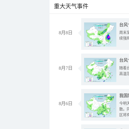
重大天气事件
台风
8月8日
周末
续强
台风
8月7日
随着
高温
8月6日
今明
散。
区将