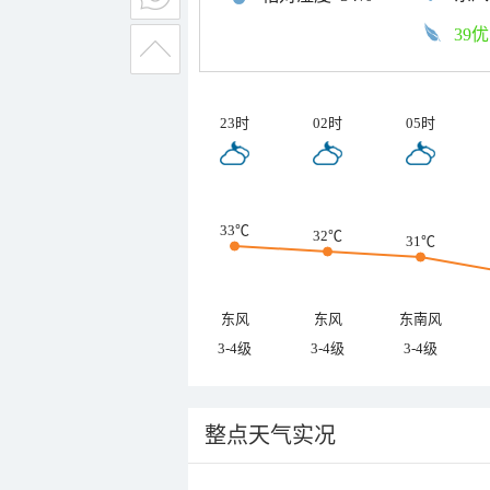
39优
23时
02时
05时
33℃
32℃
31℃
东风
东风
东南风
3-4级
3-4级
3-4级
整点天气实况