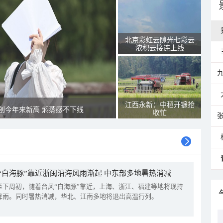
北京彩虹云隙光七彩云
浓积云接连上线
江西永新：中稻开镰抢
创今年来新高 焖蒸感不下线
收忙
“白海豚”靠近浙闽沿海风雨渐起 中东部多地暑热消减
至下周初，随着台风“白海豚”靠近，上海、浙江、福建等地将现持
降雨。同时暑热消减，华北、江南多地将退出高温行列。