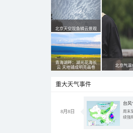
北京天空现鱼鳞云景观
青海湖畔：湖光花海长
北京气温
云 天地铺成明亮画卷
重大天气事件
台风
8月8日
周末
续强