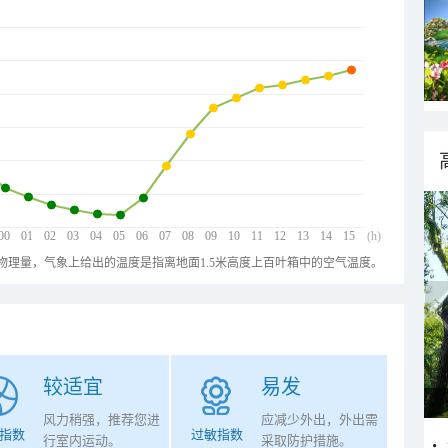
00
01
02
03
04
05
06
07
08
09
10
11
12
13
14
15
(h)
物理量，气象上给出的温度是指离地面1.5米高度上百叶箱中的空气温度。
较适宜
易发
风力稍强，推荐您进
应减少外出，外出需
指数
过敏指数
行室内运动。
采取防护措施。