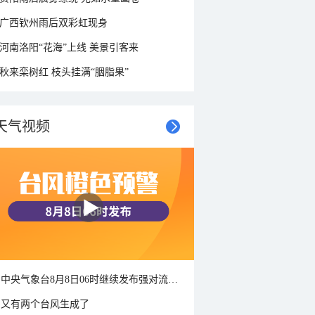
广西钦州雨后双彩虹现身
河南洛阳“花海”上线 美景引客来
秋来栾树红 枝头挂满“胭脂果”
天气视频
中央气象台8月8日06时继续发布强对流天气蓝色预警
又有两个台风生成了