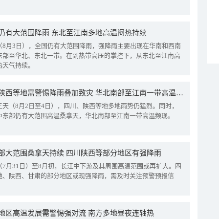
仍有大范围降雨 东北至江南多地高温闷热持续
（8月3日），全国仍有大范围降雨，强降雨主要出现在华南和西南
东部至华北、东北一带。在副热带高压的掌控下，从东北至江南高
热天气持续。
四川陕西等地需警惕降雨叠加致灾 华北南部至江南一带高温频现
三天（8月2日至4日），四川、陕西等地多地雨势仍猛烈。同时，
中东部仍有大范围高温桑拿天，华北南部至江南一带高温频现。
部大范围桑拿天持续 四川陕西等部分地区有强降雨
（7月31日）至8月初，长江中下游及其周围高温范围或再扩大。四
地、陕西、甘肃的部分地区或现强降雨，需及时关注预警预报信
地区高温发展需警惕强对流 南方多地昼夜连轴热