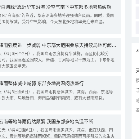
“白海豚”靠近华东沿海 冷空气南下中东部多地暑热缓解
台风“白海豚”的靠近，华东沿海多地将迎强劲台风雨。同时，我国
范围将缩减，受冷空气影响，今天东北多地将率先迎来降温。
我国降雨强度进一步减弱 中东部大范围桑拿天持续局地可超38℃
天（8月6日至7日），我国降雨强度将有所减弱，雨区仍比较分
同时，我国高温范围较大，新疆、甘肃等地以干热为主，中东部地
有大范围桑拿天。
拨
降雨整体减少减弱 东部多地高温闷热盛行
天（8月5日至6日），我国降雨将总体减少、减弱，西南、东北等
中到大雨，局地暴雨，海南岛强降雨频繁，或有大暴雨现身。
云南等地降雨仍然频繁 我国东部多地高温不断
三天（8月4日至6日），我国降雨逐步减少、减弱，但在陕西、四
重庆、贵州等地仍然降雨频繁，需防范连续降雨可能引发的次生灾