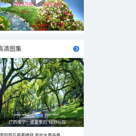
高清图集
呼伦贝尔草原 藏着最治愈的蓝天白云
贵阳雨后晨雾缭绕 宛如水墨画卷