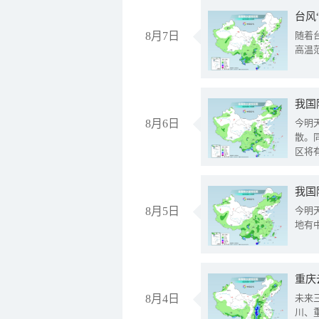
台风
8月7日
随着
高温
8月6日
今明
散。
区将
我国
8月5日
今明
地有
重庆
8月4日
未来
川、