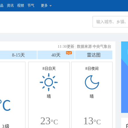
品
资讯
视频
节气
更多
11:30更新
|
数据来源 中央气象台
8-15天
40天
雷达图
8日白天
8日夜间
晴
晴
℃
23
13
°C
°C
3级