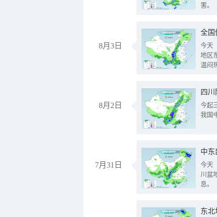
害。
全国
8月3日
今天
地区
温闷
8月2日
今起
我国
中东
7月31日
今天
川盆
息。
东北