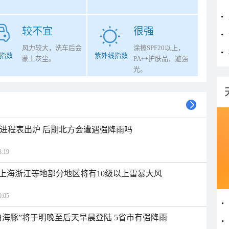
较不宜
很强
风力较大，洗车后会
涂擦SPF20以上，
指数
紫外线指数
蒙上灰尘。
PA++护肤品，避强
光。
雨进程表出炉 后期北方会遭遇强降雨吗
:19
上海浙江等地部分地区将有10级以上雷暴大风
:05
白海豚”将于明晚至后天早晨登陆 5省市有强降雨