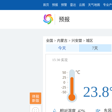
首页
预报
预警
雷达
云图
天气地图
专业产
预报
全国
>
内蒙古
>
兴安盟
>
城区
今天
7天
15:30 实况
23.8
东风
相对湿度
42%