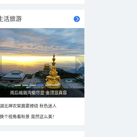
生活旅游
秋意浓 蓝天映衬下的哈尔滨伏尔加庄园
湖北神农架晨雾缭绕 秋色迷人
换个视角看秋景 竟然这么美！