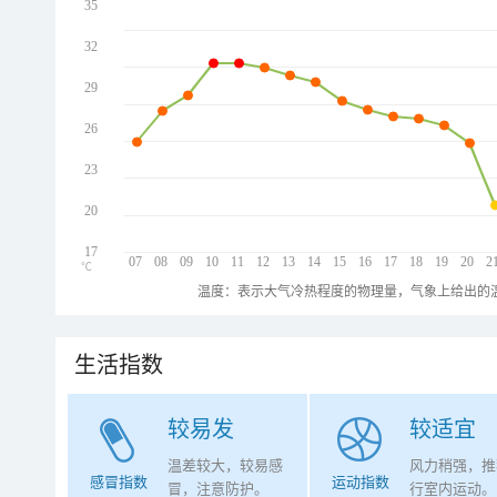
35
32
29
26
23
20
17
07
08
09
10
11
12
13
14
15
16
17
18
19
20
2
℃
温度：表示大气冷热程度的物理量，气象上给出的温
生活指数
较易发
较适宜
温差较大，较易感
风力稍强，推
感冒指数
运动指数
冒，注意防护。
行室内运动。