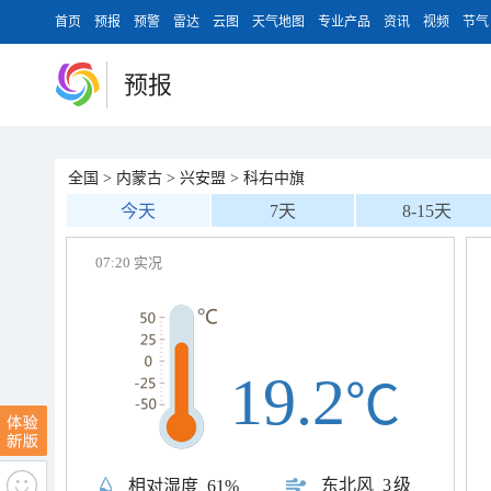
首页
预报
预警
雷达
云图
天气地图
专业产品
资讯
视频
节气
预报
全国
>
内蒙古
>
兴安盟
>
科右中旗
今天
7天
8-15天
07:20 实况
19.2
℃
东北风
3级
相对湿度
61%