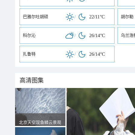
/
22/11°C
巴雅尔吐胡硕
胡尔勒
/
26/14°C
科尔沁
乌兰浩
/
26/14°C
扎鲁特
高清图集
北京天空现鱼鳞云景观