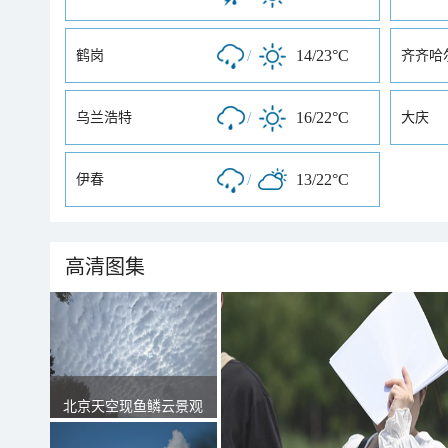
/
14/23°C
鹤岗
齐齐哈
/
16/22°C
乌兰浩特
大庆
/
13/22°C
伊春
高清图集
北京天空现鱼鳞云景观