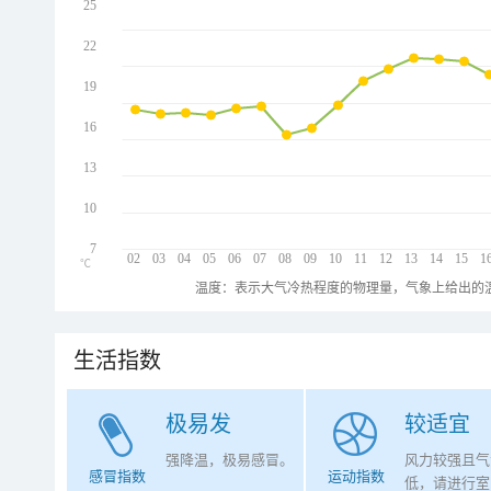
25
22
19
16
13
10
7
02
03
04
05
06
07
08
09
10
11
12
13
14
15
1
℃
温度：表示大气冷热程度的物理量，气象上给出的温
生活指数
极易发
较适宜
强降温，极易感冒。
风力较强且气
感冒指数
运动指数
低，请进行室