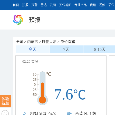
首页
预报
预警
雷达
云图
天气地图
专业产品
资讯
视频
节气
预报
全国
>
内蒙古
>
呼伦贝尔
>
鄂伦春旗
今天
7天
8-15天
02:20 实况
7.6
℃
西南风
1级
相对湿度
94%