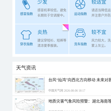
少发
较适宜
感冒机率较低，避免
请适当降低运
感冒指数
运动指数
长期处于空调屋中。
并注意户外防
炎热
较不宜
建议穿短衫、短裤等
风力较大，洗
穿衣指数
洗车指数
清凉夏季服装。
蒙上灰尘。
天气资讯
台风“灿鸿”向西北方向移动 未来对
中国天气网 2026-08-06 18:17
地质灾害气象风险预警：湖北海南等