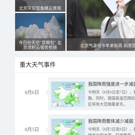
北京天空现鱼鳞云景观
今日份天空“显眼包” 北
北京气温创今年来新高 焖蒸
京浓积云强势抢镜
重大天气事件
8月6日
今明天（8月6日至7日）
散。同时，我国高温范围较
区将有大范围桑拿天。
我国降雨整体减少减弱
8月5日
今明天（8月5日至6日）