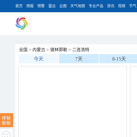
首页
预报
预警
雷达
云图
天气地图
专业产品
资讯
视频
节气
全国
>
内蒙古
>
锡林郭勒
>
二连浩特
今天
7天
8-15天