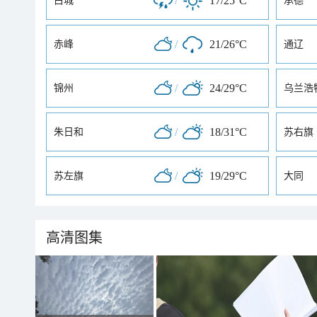
/
17/25°C
白城
承德
/
21/26°C
赤峰
通辽
/
24/29°C
锦州
乌兰浩
/
18/31°C
朱日和
苏右旗
/
19/29°C
苏左旗
大同
高清图集