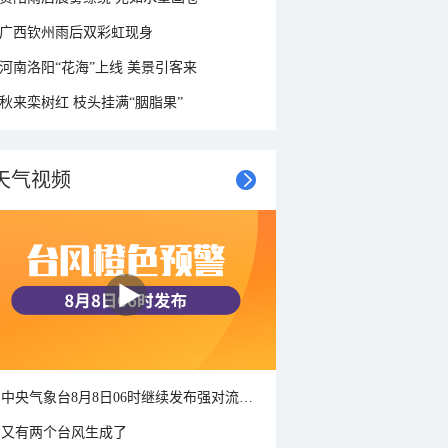
广西钦州雨后双彩虹现身
河南洛阳“花海”上线 美景引客来
秋来栾树红 枝头挂满“胭脂果”
天气视频
中央气象台8月8日06时继续发布强对流天气蓝色预警
又有两个台风生成了