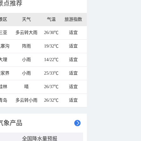
景点推荐
景区
天气
气温
旅游指数
三亚
多云转大雨
26/30℃
适宜
九寨沟
阵雨
19/32℃
适宜
大理
小雨
14/22℃
适宜
张家界
小雨
25/33℃
适宜
桂林
晴
26/37℃
适宜
青岛
多云转小雨
26/32℃
适宜
气象产品
全国降水量预报