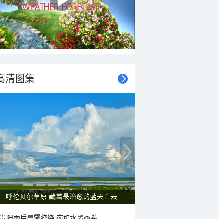
高清图集
呼伦贝尔草原 藏着最治愈的蓝天白云
贵阳雨后晨雾缭绕 宛如水墨画卷