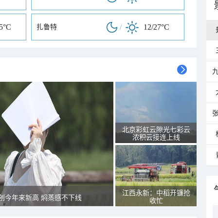
25°C
/
12/27°C
扎鲁特
北京彩虹云隙光七彩云
浓积云接连上线
江西永新：中稻开镰抢
创今年来新高 焖蒸感不下线
收忙