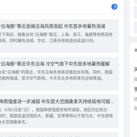
“白海豚”靠近浙闽沿海风雨渐起 中东部多地暑热消减
至下周初，随着台风“白海豚”靠近，上海、浙江、福建等地将现持
降雨。同时暑热消减，华北、江南多地将退出高温行列。
“白海豚”靠近华东沿海 冷空气南下中东部多地暑热缓解
台风“白海豚”的靠近，华东沿海多地将迎强劲台风雨。同时，我国
范围将缩减，受冷空气影响，今天东北多地将率先迎来降温。
拨
我国降雨强度进一步减弱 中东部大范围桑拿天持续局地可超38℃
天（8月6日至7日），我国降雨强度将有所减弱，雨区仍比较分
同时，我国高温范围较大，新疆、甘肃等地以干热为主，中东部地
有大范围桑拿天。