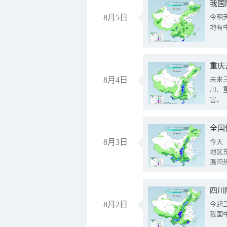
我国
8月5日
今明
地有
重庆
8月4日
未来
川、
害。
全国
8月3日
今天
地区
温闷
8月2日
今起
我国