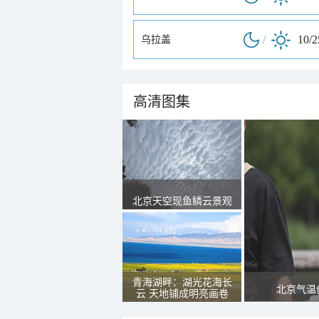
/
10/
乌拉盖
高清图集
北京天空现鱼鳞云景观
青海湖畔：湖光花海长
北京气温
云 天地铺成明亮画卷