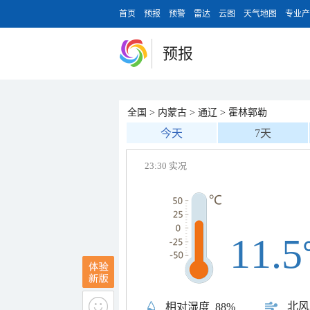
首页
预报
预警
雷达
云图
天气地图
专业产
预报
全国
>
内蒙古
>
通辽
>
霍林郭勒
今天
7天
23:30 实况
11.5
北风
相对湿度
88%