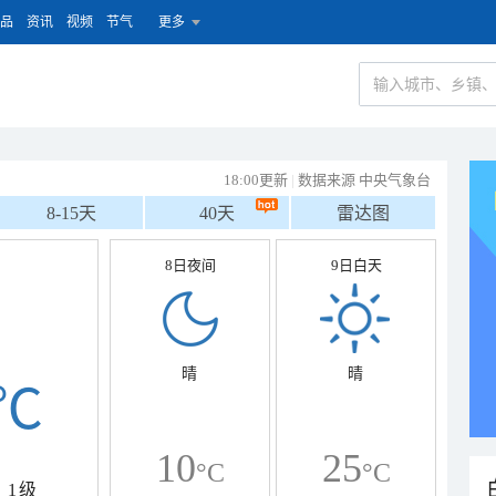
品
资讯
视频
节气
更多
18:00更新
|
数据来源 中央气象台
8-15天
40天
雷达图
8日夜间
9日白天
晴
晴
℃
10
25
°C
°C
1级