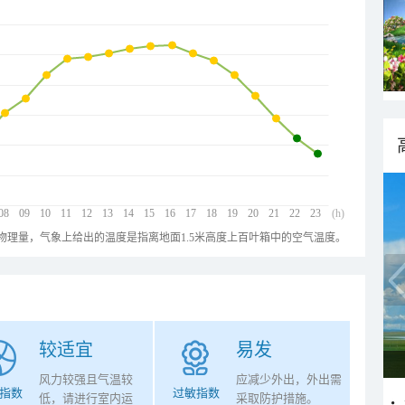
08
09
10
11
12
13
14
15
16
17
18
19
20
21
22
23
(h)
物理量，气象上给出的温度是指离地面1.5米高度上百叶箱中的空气温度。
较适宜
易发
风力较强且气温较
应减少外出，外出需
指数
过敏指数
低，请进行室内运
采取防护措施。