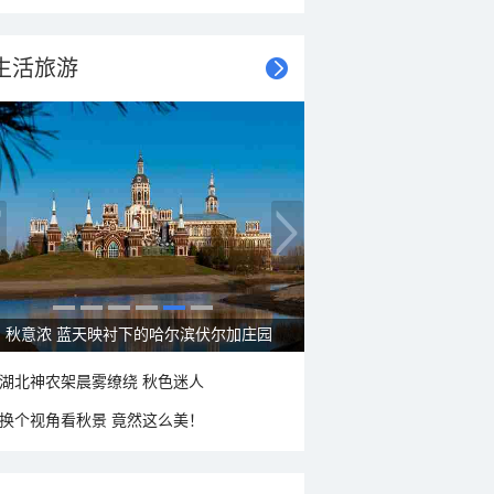
生活旅游
秋意浓 蓝天映衬下的哈尔滨伏尔加庄园
湖北神农架晨雾缭绕 秋色迷人
换个视角看秋景 竟然这么美！