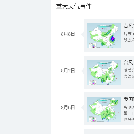
重大天气事件
台风
8月8日
周末
续强
台风
8月7日
随着
高温
8月6日
今明
散。
区将