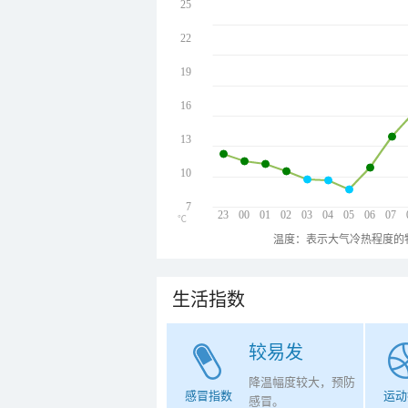
25
22
19
16
13
10
7
23
00
01
02
03
04
05
06
07
℃
温度：表示大气冷热程度的
生活指数
较易发
降温幅度较大，预防
感冒指数
运动
感冒。