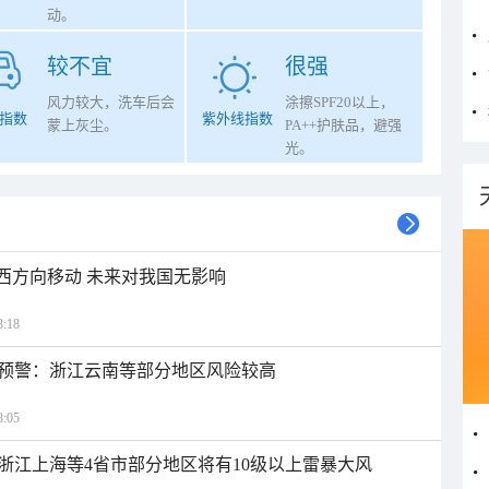
动。
较不宜
很强
风力较大，洗车后会
涂擦SPF20以上，
指数
紫外线指数
蒙上灰尘。
PA++护肤品，避强
光。
偏西方向移动 未来对我国无影响
:18
预警：浙江云南等部分地区风险较高
:05
浙江上海等4省市部分地区将有10级以上雷暴大风