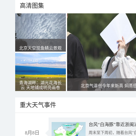
高清图集
北京天空现鱼鳞云景观
青海湖畔：湖光花海长
北京气温创今年来新高 焖蒸
云 天地铺成明亮画卷
重大天气事件
台风“白海豚”靠近浙闽
8月8日
周末至下周初，随着台风“