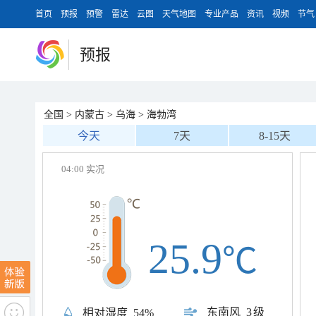
首页
预报
预警
雷达
云图
天气地图
专业产品
资讯
视频
节气
预报
全国
>
内蒙古
>
乌海
>
海勃湾
今天
7天
8-15天
04:00 实况
25.9
℃
东南风
3级
相对湿度
54%