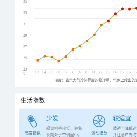
35
33
31
29
27
25
23
03
04
05
06
07
08
09
10
11
12
13
14
15
16
1
℃
温度：表示大气冷热程度的物理量，气象上给出的温
生活指数
少发
较适宜
感冒机率较低，避免
请适当降低运
感冒指数
运动指数
长期处于空调屋中。
并注意户外防