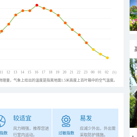
11
12
13
14
15
16
17
18
19
20
21
22
23
00
01
02
(h)
物理量，气象上给出的温度是指离地面1.5米高度上百叶箱中的空气温度。
较适宜
易发
风力稍强，推荐您进
应减少外出，外出需
指数
过敏指数
行室内运动。
采取防护措施。