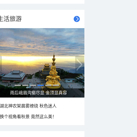
生活旅游
秋意浓 蓝天映衬下的哈尔滨伏尔加庄园
湖北神农架晨雾缭绕 秋色迷人
换个视角看秋景 竟然这么美！