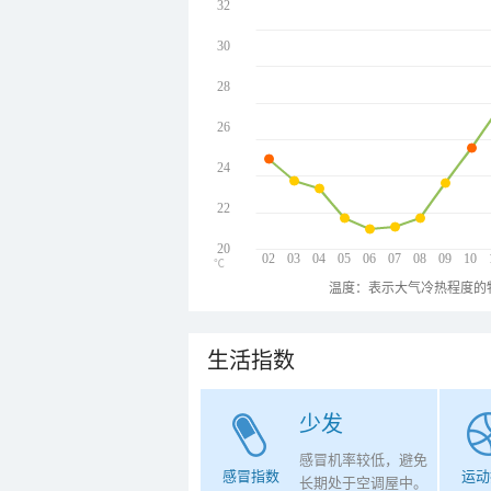
32
30
28
26
24
22
20
02
03
04
05
06
07
08
09
10
℃
温度：表示大气冷热程度的
生活指数
少发
感冒机率较低，避免
感冒指数
运动
长期处于空调屋中。