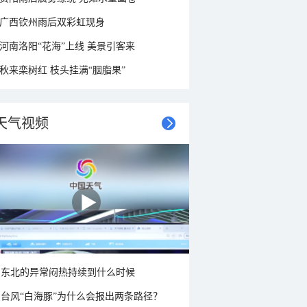
广西钦州雨后双彩虹现身
河南洛阳“花海”上线 美景引客来
秋来栾树红 枝头挂满“胭脂果”
天气视频
东北的异常闷热持续到什么时候
台风“白海豚”为什么会报出两条路径？