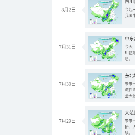
8月2日
今起
我国
中东
7月31日
今天
川盆
息。
东北
7月30日
未来
流性
全天
大范
7月29日
未来
抬、
续。