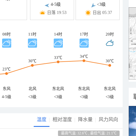
4-5级
<3级
日落 19:53
日出 05:37
08时
11时
14时
17时
20时
34℃
33℃
30℃
30℃
23℃
东风
北风
东北风
东北风
东北风
4-5级
<3级
<3级
<3级
<3级
温度
相对湿度
降水量
风力风向
最高气温: 32.6℃ , 最低气温: 21.1℃