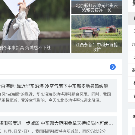
北京彩虹云隙光七彩云
浓积云接连上线
江西永新：中稻开镰抢
创今年来新高 焖蒸感不下线
收忙
“白海豚”靠近华东沿海 冷空气南下中东部多地暑热缓解
台风“白海豚”的靠近，华东沿海多地将迎强劲台风雨。同时，我国
范围将缩减，受冷空气影响，今天东北多地将率先迎来降温。
我国降雨强度进一步减弱 中东部大范围桑拿天持续局地可超38℃
天（8月6日至7日），我国降雨强度将有所减弱，雨区仍比较分