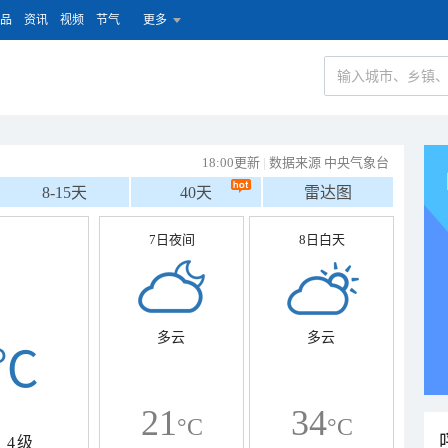
品
资讯
视频
节气
更多
18:00更新
|
数据来源 中央气象台
8-15天
40天
雷达图
7日夜间
8日白天
多云
多云
℃
21
34
°C
°C
4级