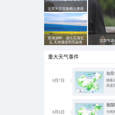
北京天空现鱼鳞云景观
青海湖畔：湖光花海长
北京气温
云 天地铺成明亮画卷
重大天气事件
台风
8月7日
随着
高温
8月6日
今明