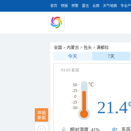
首页
预报
预警
雷达
云图
天气地图
专业产
全国
>
内蒙古
>
包头
>
满都拉
今天
7天
03:05 实况
21.4
东风
相对湿度
41%