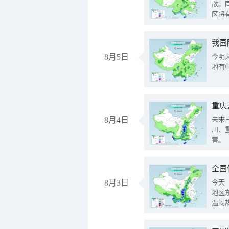
散。
区将
我国
8月5日
今明
地有
重庆
8月4日
未来
川、
害。
全国
8月3日
今天
地区
温闷