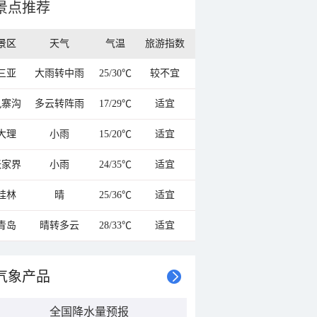
景点推荐
景区
天气
气温
旅游指数
三亚
大雨转中雨
25/30℃
较不宜
九寨沟
多云转阵雨
17/29℃
适宜
大理
小雨
15/20℃
适宜
张家界
小雨
24/35℃
适宜
桂林
晴
25/36℃
适宜
青岛
晴转多云
28/33℃
适宜
气象产品
全国降水量预报