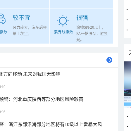
较不宜
很强
风力较大，洗车后会
涂擦SPF20以上，
指数
紫外线指数
蒙上灰尘。
PA++护肤品，避强
光。
西北方向移动 未来对我国无影响
:10
预警：河北重庆陕西等部分地区风险较高
:05
警：浙江东部沿海部分地区将有10级以上雷暴大风