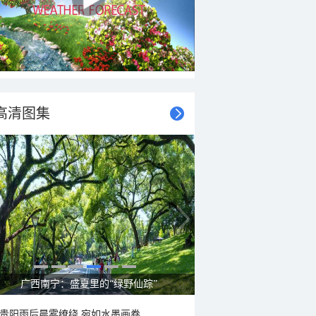
高清图集
呼伦贝尔草原 藏着最治愈的蓝天白云
贵阳雨后晨雾缭绕 宛如水墨画卷