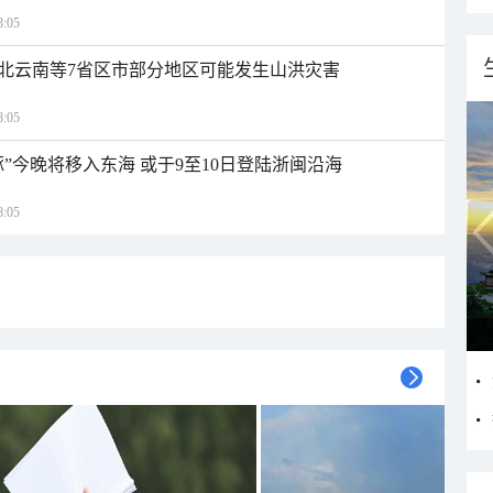
:05
北云南等7省区市部分地区可能发生山洪灾害
:05
”今晚将移入东海 或于9至10日登陆浙闽沿海
:05