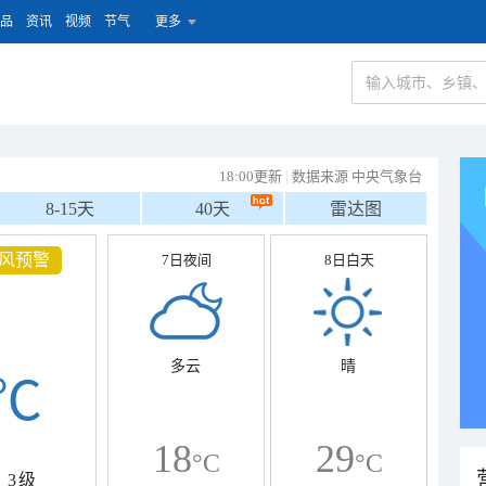
品
资讯
视频
节气
更多
18:00更新
|
数据来源 中央气象台
8-15天
40天
雷达图
风预警
7日夜间
8日白天
多云
晴
℃
18
29
°C
°C
3级