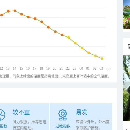
12
13
14
15
16
17
18
19
20
21
22
23
00
01
02
03
(h)
物理量，气象上给出的温度是指离地面1.5米高度上百叶箱中的空气温度。
较不宜
易发
风力很强，推荐您进
应减少外出，外出需
指数
过敏指数
行室内运动。
采取防护措施。