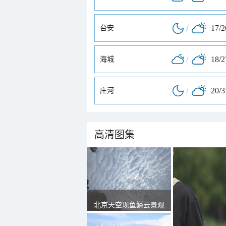
/
17/
台安
/
18/
海城
/
20/
庄河
高清图集
北京天空现鱼鳞云景观