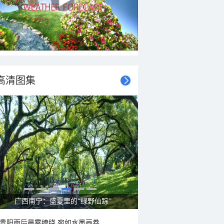
高清图集
广西南宁：盛夏里的“绿野仙踪”
贵阳雨后晨雾缭绕 宛如水墨画卷