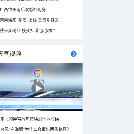
广西钦州雨后双彩虹现身
河南洛阳“花海”上线 美景引客来
秋来栾树红 枝头挂满“胭脂果”
天气视频
东北的异常闷热持续到什么时候
台风“白海豚”为什么会报出两条路径？