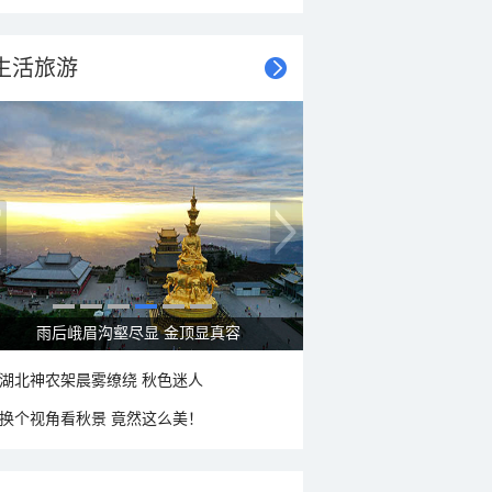
生活旅游
雨后峨眉沟壑尽显 金顶显真容
湖北神农架晨雾缭绕 秋色迷人
换个视角看秋景 竟然这么美！