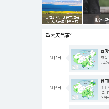
青海湖畔：湖光花海长
北京气温
云 天地铺成明亮画卷
重大天气事件
台风
8月7日
随着
高温
8月6日
今明
散。
区将