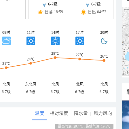
6-7级
6-7级
日落 18:59
日出 04:52
08时
11时
14时
17时
20时
28℃
27℃
26℃
24℃
21℃
北风
东北风
北风
北风
北风
6-7级
6-7级
6-7级
6-7级
6-7级
温度
相对湿度
降水量
风力风向
最高气温: 29.4℃ , 最低气温: 19.5℃