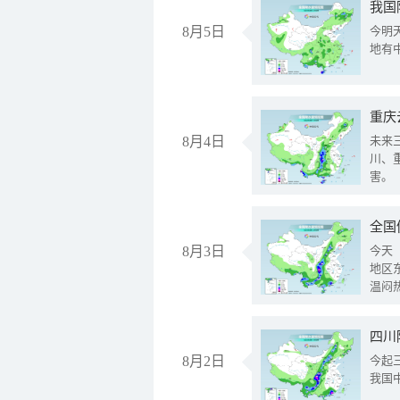
我国
8月5日
今明
地有
重庆
8月4日
未来
川、
害。
全国
8月3日
今天
地区
温闷
8月2日
今起
我国