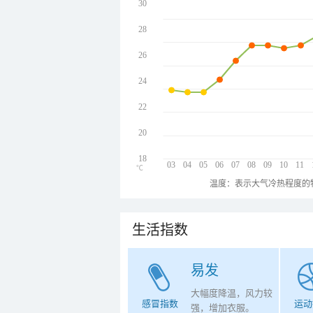
30
28
26
24
22
20
18
03
04
05
06
07
08
09
10
11
℃
温度：表示大气冷热程度的
生活指数
易发
大幅度降温，风力较
感冒指数
运动
强，增加衣服。