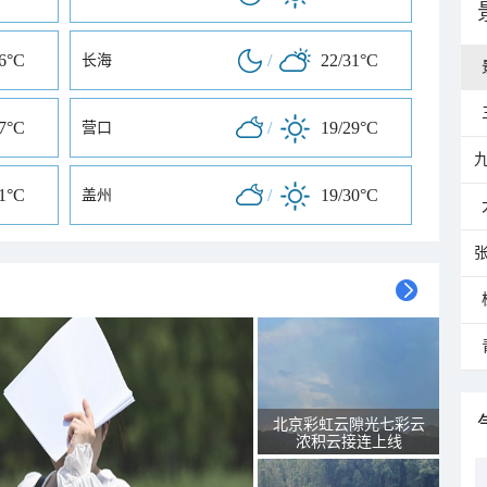
26°C
/
22/31°C
长海
27°C
/
19/29°C
营口
31°C
/
19/30°C
盖州
北京彩虹云隙光七彩云
浓积云接连上线