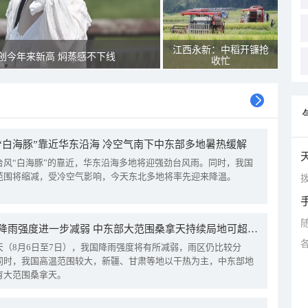
江西永新：中稻开镰抢
创今年来新高 焖蒸感不下线
收忙
“白海豚”靠近华东沿海 冷空气南下中东部多地暑热缓解
台风“白海豚”的靠近，华东沿海多地将迎强劲台风雨。同时，我国
范围将缩减，受冷空气影响，今天东北多地将率先迎来降温。
拨
我国降雨强度进一步减弱 中东部大范围桑拿天持续局地可超38℃
天（8月6日至7日），我国降雨强度将有所减弱，雨区仍比较分
同时，我国高温范围较大，新疆、甘肃等地以干热为主，中东部地
有大范围桑拿天。