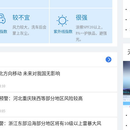
较不宜
很强
风力较大，洗车后会
涂擦SPF20以上，
指数
紫外线指数
蒙上灰尘。
PA++护肤品，避强
光。
西北方向移动 未来对我国无影响
:10
预警：河北重庆陕西等部分地区风险较高
:05
警：浙江东部沿海部分地区将有10级以上雷暴大风