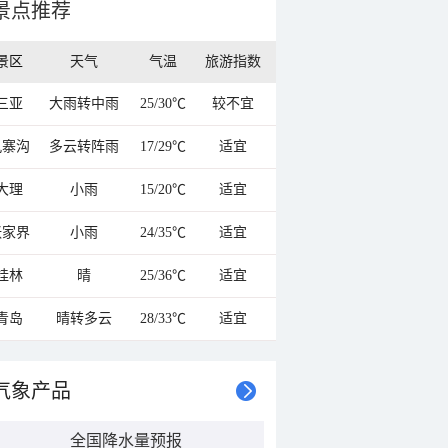
景点推荐
景区
天气
气温
旅游指数
三亚
大雨转中雨
25/30℃
较不宜
九寨沟
多云转阵雨
17/29℃
适宜
大理
小雨
15/20℃
适宜
张家界
小雨
24/35℃
适宜
桂林
晴
25/36℃
适宜
青岛
晴转多云
28/33℃
适宜
气象产品
全国降水量预报