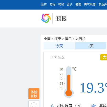
首页
预报
预警
雷达
云图
天气地图
专业产
预报
全国
>
辽宁
>
营口
>
大石桥
今天
7天
大
03:30 实况
19.3
北风
相对湿度
71%