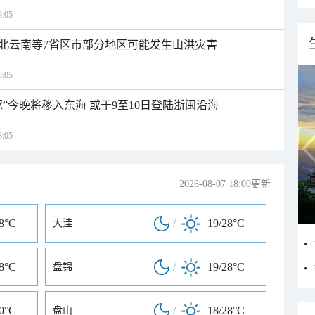
:05
北云南等7省区市部分地区可能发生山洪灾害
:05
”今晚将移入东海 或于9至10日登陆浙闽沿海
:05
2026-08-07 18:00更新
28°C
/
19/28°C
大洼
28°C
/
19/28°C
盘锦
30°C
/
18/28°C
盘山