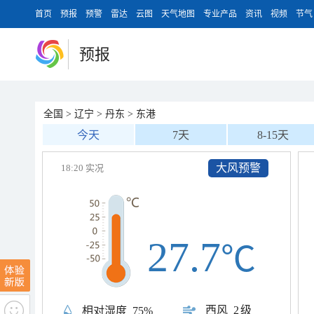
首页
预报
预警
雷达
云图
天气地图
专业产品
资讯
视频
节气
预报
全国
>
辽宁
>
丹东
>
东港
今天
7天
8-15天
大风预警
18:20 实况
27.7
℃
西风
2级
相对湿度
75%