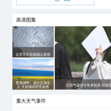
高清图集
北京天空现鱼鳞云景观
青海湖畔：湖光花海长
北京气温创今年来新高 焖蒸
云 天地铺成明亮画卷
重大天气事件