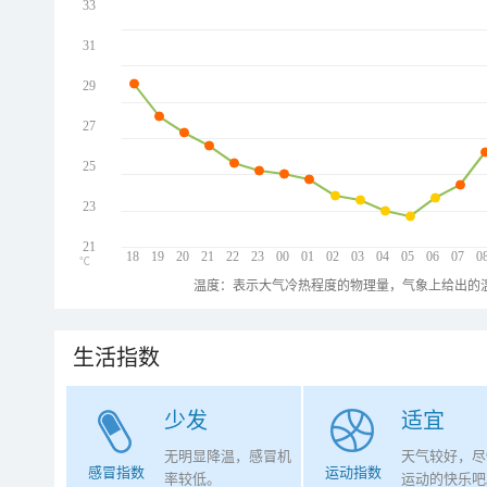
33
31
29
27
25
23
21
18
19
20
21
22
23
00
01
02
03
04
05
06
07
0
℃
温度：表示大气冷热程度的物理量，气象上给出的温
生活指数
少发
适宜
无明显降温，感冒机
天气较好，尽
感冒指数
运动指数
率较低。
运动的快乐吧