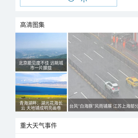
高清图集
北京能见度不佳 远眺城
市一片朦胧
青海湖畔：湖光花海长
台风“白海豚”风雨铺展 江苏上海部
云 天地铺成明亮画卷
重大天气事件