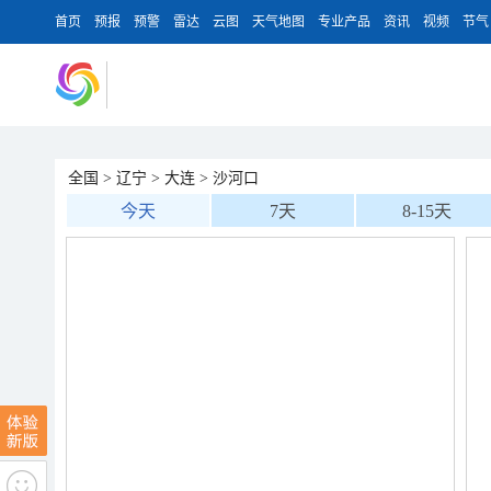
首页
预报
预警
雷达
云图
天气地图
专业产品
资讯
视频
节气
全国
>
辽宁
>
大连
>
沙河口
今天
7天
8-15天