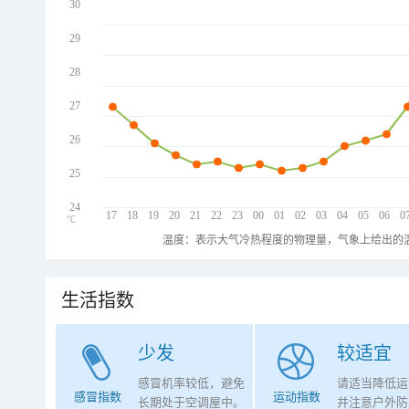
30
29
28
27
26
25
24
17
18
19
20
21
22
23
00
01
02
03
04
05
06
0
℃
温度：表示大气冷热程度的物理量，气象上给出的温
生活指数
少发
较适宜
感冒机率较低，避免
请适当降低运
感冒指数
运动指数
长期处于空调屋中。
并注意户外防