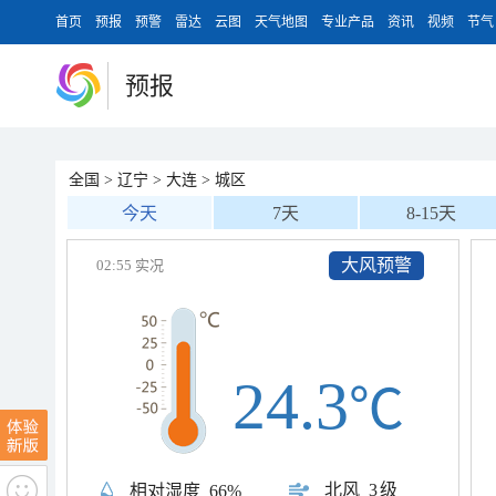
首页
预报
预警
雷达
云图
天气地图
专业产品
资讯
视频
节气
预报
全国
>
辽宁
>
大连
>
城区
今天
7天
8-15天
大风预警
02:55 实况
24.3
℃
北风
3级
相对湿度
66%