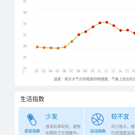
41
38
35
32
29
26
23
02
03
04
05
06
07
08
09
10
11
12
13
14
15
1
℃
温度：表示大气冷热程度的物理量，气象上给出的温
生活指数
少发
较不宜
感冒机率较低，避免
风力很大，推
感冒指数
运动指数
长期处于空调屋中。
行低强度运动