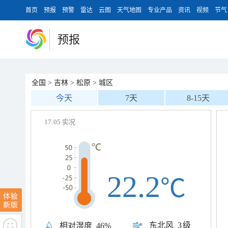
首页
预报
预警
雷达
云图
天气地图
专业产品
资讯
视频
节气
预报
全国
>
吉林
>
松原
>
城区
今天
7天
8-15天
17:05 实况
22.2
℃
东北风
3级
相对湿度
46%