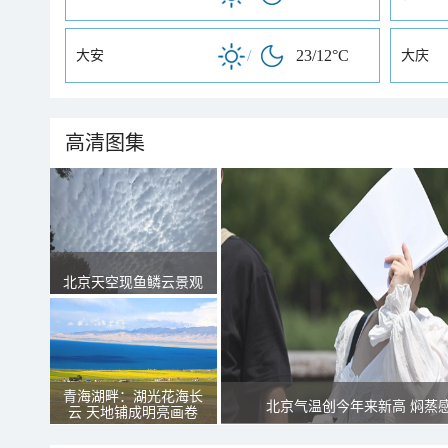
/
23/12°C
大安
大庆
高清图集
北京天空现鱼鳞云景观
青海湖畔：湖光花海长
北京气温创今年来新高 焖蒸
云 天地铺成明亮画卷