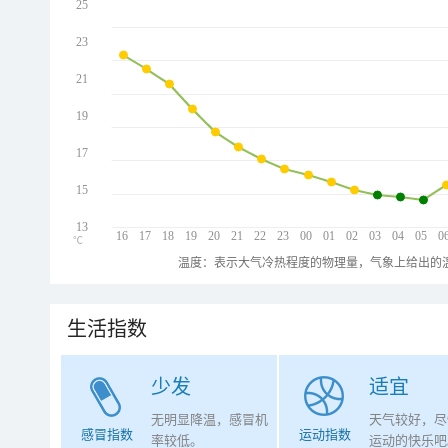
25
23
21
19
17
15
13
16
17
18
19
20
21
22
23
00
01
02
03
04
05
0
℃
温度：表示大气冷热程度的物理量，气象上给出的温
生活指数
少发
适宜
无明显降温，感冒机
天气较好，尽
感冒指数
运动指数
率较低。
运动的快乐吧