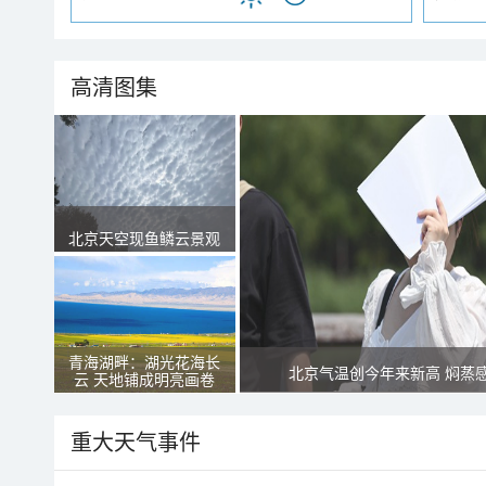
高清图集
北京天空现鱼鳞云景观
青海湖畔：湖光花海长
北京气温创今年来新高 焖蒸
云 天地铺成明亮画卷
重大天气事件