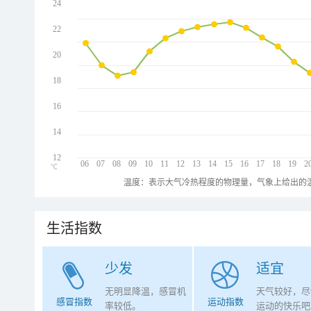
24
22
20
18
16
14
12
06
07
08
09
10
11
12
13
14
15
16
17
18
19
2
℃
温度：表示大气冷热程度的物理量，气象上给出的温
生活指数
少发
适宜
无明显降温，感冒机
天气较好，尽
感冒指数
运动指数
率较低。
运动的快乐吧