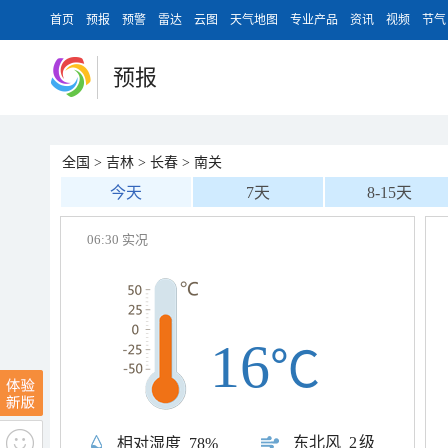
首页
预报
预警
雷达
云图
天气地图
专业产品
资讯
视频
节气
预报
全国
>
吉林
>
长春
>
南关
今天
7天
8-15天
06:30 实况
16
℃
东北风
2级
相对湿度
78%