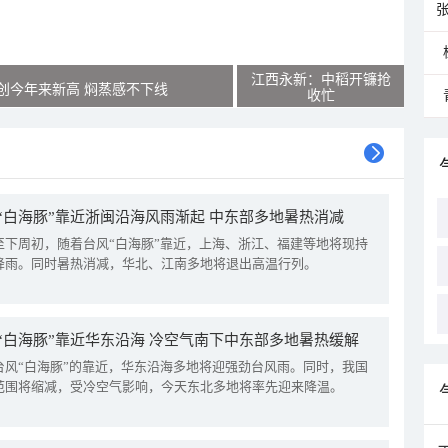
江西永新：中稻开镰抢
创今年来新高 焖蒸感不下线
收忙
“白海豚”靠近浙闽沿海风雨渐起 中东部多地暑热消减
至下周初，随着台风“白海豚”靠近，上海、浙江、福建等地将现持
降雨。同时暑热消减，华北、江南多地将退出高温行列。
“白海豚”靠近华东沿海 冷空气南下中东部多地暑热缓解
台风“白海豚”的靠近，华东沿海多地将迎强劲台风雨。同时，我国
范围将缩减，受冷空气影响，今天东北多地将率先迎来降温。