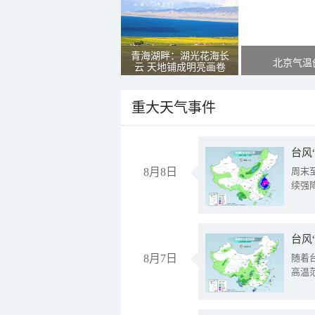
青海湖畔：湖光花海长
北京气温
云 天地铺成明亮画卷
重大天气事件
台风
8月8日
周末
续强
台风
8月7日
随着
高温