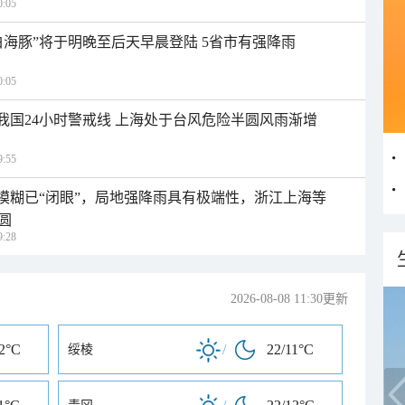
:05
白海豚”将于明晚至后天早晨登陆 5省市有强降雨
:05
入我国24小时警戒线 上海处于台风危险半圆风雨渐增
:55
区模糊已“闭眼”，局地强降雨具有极端性，浙江上海等
圆
:28
2026-08-08 11:30更新
12°C
/
22/11°C
绥棱