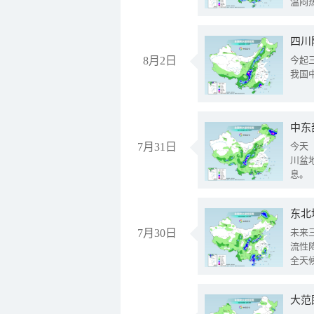
温闷
8月2日
今起
我国
中东
7月31日
今天
川盆
息。
东北
7月30日
未来
流性
全天
大范