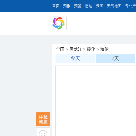
首页
预报
预警
雷达
云图
天气地图
专业产
全国
>
黑龙江
>
绥化
>
海伦
今天
7天