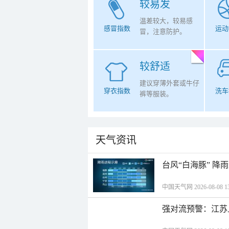
较易发
温差较大，较易感
感冒指数
运动
冒，注意防护。
较舒适
建议穿薄外套或牛仔
穿衣指数
洗车
裤等服装。
天气资讯
台风“白海豚” 降
中国天气网 2026-08-08 13
强对流预警：江苏