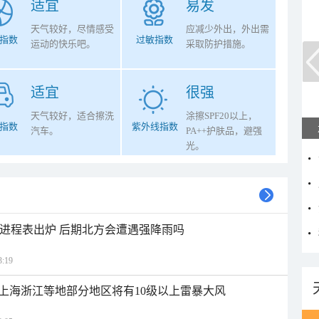
适宜
易发
天气较好，尽情感受
应减少外出，外出需
指数
过敏指数
运动的快乐吧。
采取防护措施。
适宜
很强
天气较好，适合擦洗
涂擦SPF20以上，
指数
紫外线指数
汽车。
PA++护肤品，避强
光。
雨进程表出炉 后期北方会遭遇强降雨吗
:19
上海浙江等地部分地区将有10级以上雷暴大风