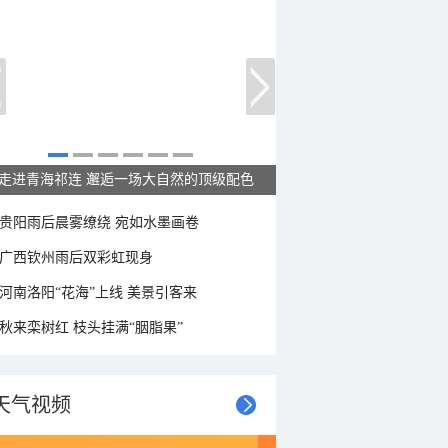
当小鸟与荷花同框 可爱值拉满
贵阳雨后晨雾缭绕 宛如水墨画卷
广西钦州雨后双彩虹现身
河南洛阳“花海”上线 美景引客来
秋来栾树红 枝头挂满“胭脂果”
天气视频