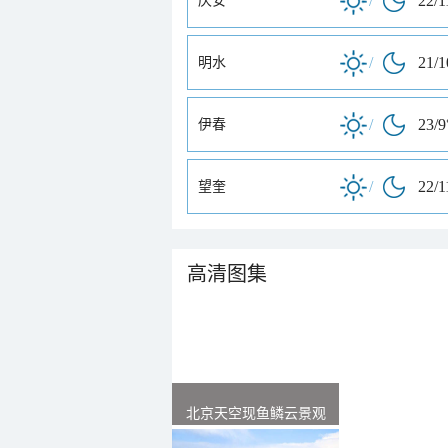
/
22/1
庆安
/
21/
明水
/
23/9
伊春
/
22/1
望奎
高清图集
北京天空现鱼鳞云景观