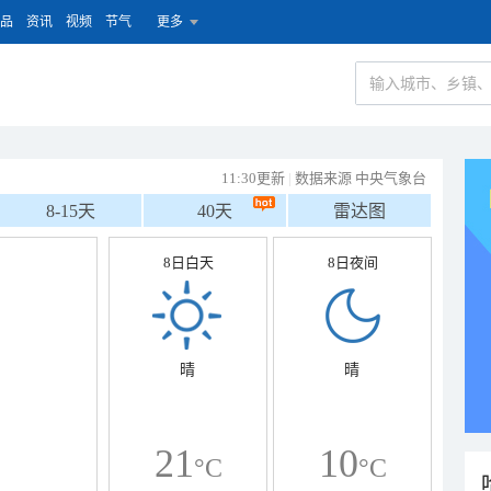
品
资讯
视频
节气
更多
11:30更新
|
数据来源 中央气象台
8-15天
40天
雷达图
8日白天
8日夜间
晴
晴
21
10
°C
°C