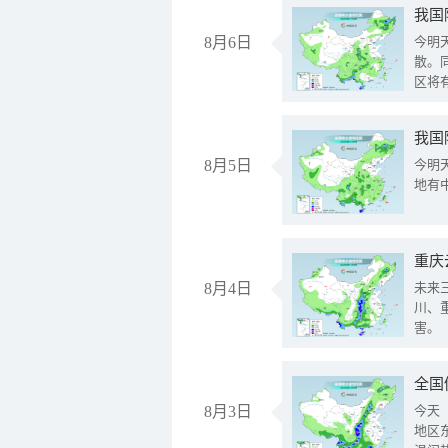
8月6日
今明
散。
区将
我国
8月5日
今明
地有
重庆
8月4日
未来
川、
害。
全国
8月3日
今天
地区