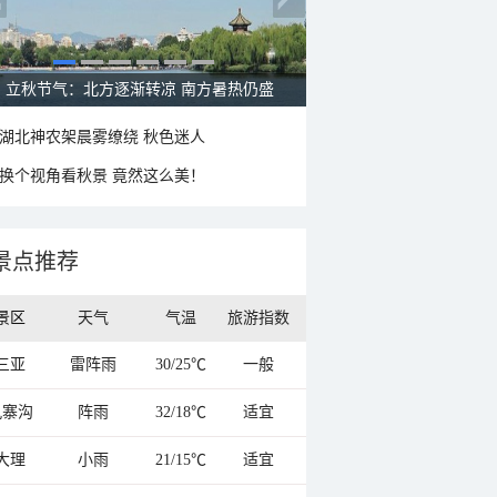
秋这样过：啃秋晒秋贴秋膘 庆祝丰收迎秋来
湖北神农架晨雾缭绕 秋色迷人
换个视角看秋景 竟然这么美！
景点推荐
景区
天气
气温
旅游指数
三亚
雷阵雨
30/25℃
一般
九寨沟
阵雨
32/18℃
适宜
大理
小雨
21/15℃
适宜