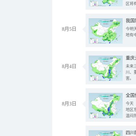
区将
我国
8月5日
今明
地有
重庆
8月4日
未来
川、
害。
全国
8月3日
今天
地区
温闷