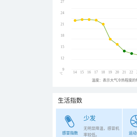
27
24
21
18
15
12
9
14
15
16
17
18
19
20
21
22
℃
温度：表示大气冷热程度的
生活指数
少发
无明显降温，感冒机
感冒指数
运动
率较低。