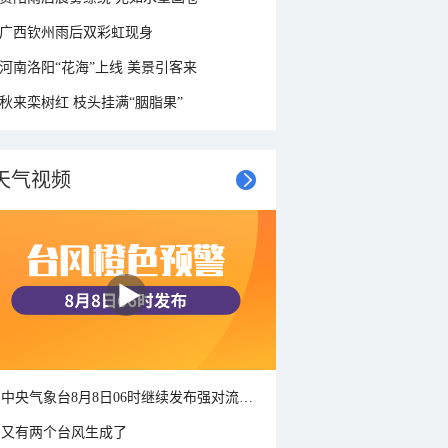
广西钦州雨后双彩虹现身
河南洛阳“花海”上线 美景引客来
秋来栾树红 枝头挂满“胭脂果”
天气视频
中央气象台8月8日06时继续发布强对流天气蓝色预警
又有两个台风生成了