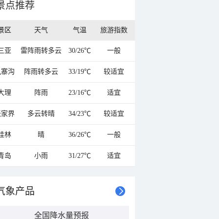
景点推荐
景区
天气
气温
旅游指数
三亚
雷阵雨转多云
30/26℃
一般
九寨沟
阵雨转多云
33/19℃
较适宜
大理
阵雨
23/16℃
适宜
张家界
多云转晴
34/23℃
较适宜
桂林
晴
36/26℃
一般
青岛
小雨
31/27℃
适宜
气象产品
全国降水量预报