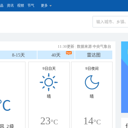
品
资讯
视频
节气
更多
11:30更新
|
数据来源 中央气象台
8-15天
40天
雷达图
9日白天
9日夜间
晴
晴
℃
23
14
°C
°C
风
2级