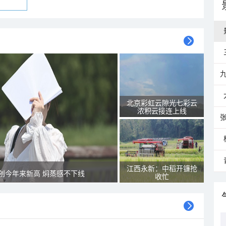
北京彩虹云隙光七彩云
浓积云接连上线
江西永新：中稻开镰抢
创今年来新高 焖蒸感不下线
收忙