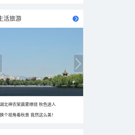
生活旅游
湖北神农架晨雾缭绕 秋色迷人
换个视角看秋景 竟然这么美！