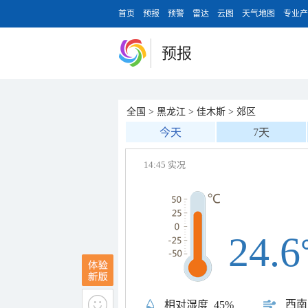
首页
预报
预警
雷达
云图
天气地图
专业产
预报
全国
>
黑龙江
>
佳木斯
>
郊区
今天
7天
14:45 实况
24.6
西南
相对湿度
45%