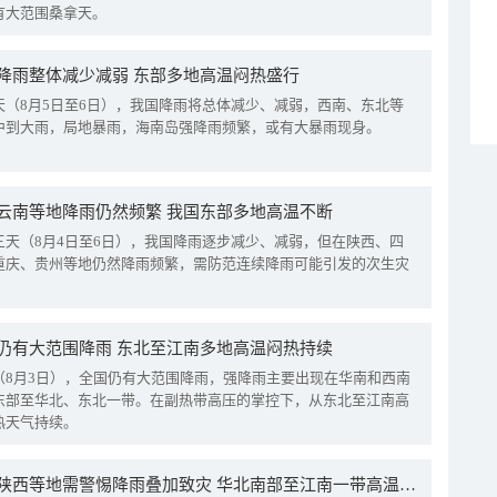
有大范围桑拿天。
降雨整体减少减弱 东部多地高温闷热盛行
天（8月5日至6日），我国降雨将总体减少、减弱，西南、东北等
中到大雨，局地暴雨，海南岛强降雨频繁，或有大暴雨现身。
云南等地降雨仍然频繁 我国东部多地高温不断
三天（8月4日至6日），我国降雨逐步减少、减弱，但在陕西、四
重庆、贵州等地仍然降雨频繁，需防范连续降雨可能引发的次生灾
仍有大范围降雨 东北至江南多地高温闷热持续
（8月3日），全国仍有大范围降雨，强降雨主要出现在华南和西南
东部至华北、东北一带。在副热带高压的掌控下，从东北至江南高
热天气持续。
四川陕西等地需警惕降雨叠加致灾 华北南部至江南一带高温频现