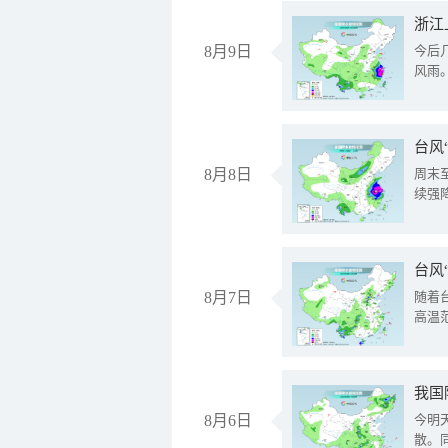
浙江
8月9日
今后
风雨
台风
8月8日
周末
续强
台风
8月7日
随着
高温
8月6日
今明
散。