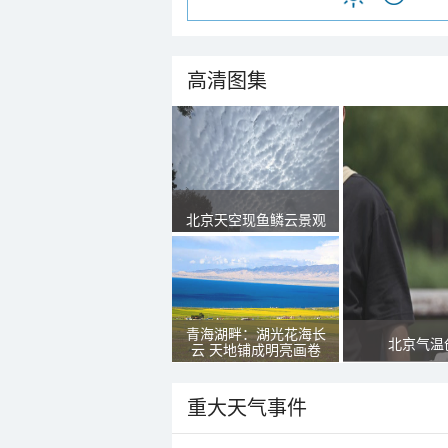
高清图集
北京天空现鱼鳞云景观
青海湖畔：湖光花海长
北京气温
云 天地铺成明亮画卷
重大天气事件