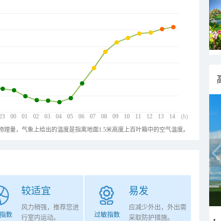
23
00
01
02
03
04
05
06
07
08
09
10
11
12
13
14
(h)
物理量，气象上给出的温度是指离地面1.5米高度上百叶箱中的空气温度。
较适宜
易发
风力稍强，推荐您进
应减少外出，外出需
指数
过敏指数
行室内运动。
采取防护措施。