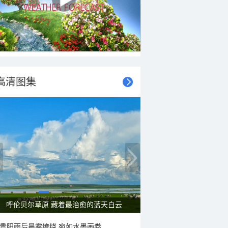
高清图集
一组图感受水中消暑快乐瞬间
贵阳雨后晨雾缭绕 宛如水墨画卷