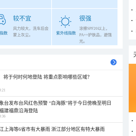
较不宜
很强
风力较大，洗车后会
涂擦SPF20以上，
指数
紫外线指数
蒙上灰尘。
PA++护肤品，避强
光。
”：将于何时何地登陆 将重点影响哪些区域？
:21
象台发布台风红色预警 “白海豚”将于今日傍晚至明日
福建福鼎沿海登陆
:36
江上海等6省市有大暴雨 浙江部分地区有特大暴雨