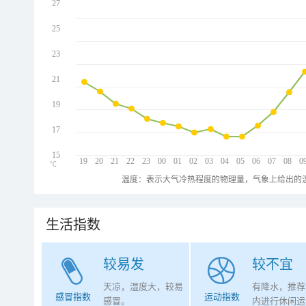
27
25
23
21
19
17
15
19
20
21
22
23
00
01
02
03
04
05
06
07
08
0
℃
温度：表示大气冷热程度的物理量，气象上给出的温
生活指数
较易发
较不宜
天凉，湿度大，较易
有降水，推荐
感冒指数
运动指数
感冒。
内进行休闲运