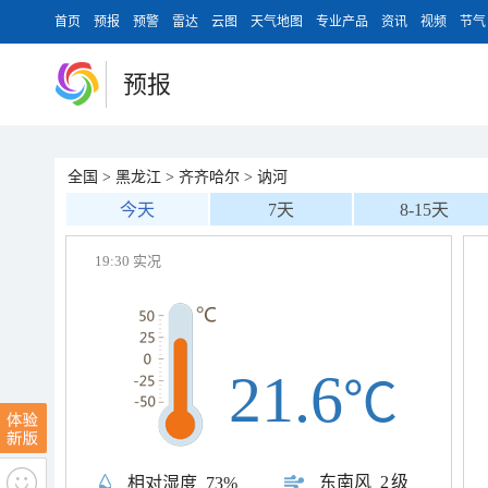
首页
预报
预警
雷达
云图
天气地图
专业产品
资讯
视频
节气
预报
全国
>
黑龙江
>
齐齐哈尔
>
讷河
今天
7天
8-15天
19:30 实况
21.6
℃
东南风
2级
相对湿度
73%