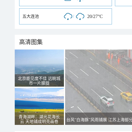
/
20/27°C
五大连池
高清图集
北京能见度不佳 远眺城
市一片朦胧
青海湖畔：湖光花海长
台风“白海豚”风雨铺展 江苏上海部
云 天地铺成明亮画卷