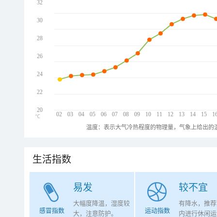
32
30
28
26
24
22
20
02
03
04
05
06
07
08
09
10
11
12
13
14
15
1
℃
温度：表示大气冷热程度的物理量，气象上给出的温
生活指数
易发
较不宜
大幅度降温，湿度较
有降水，推荐
感冒指数
运动指数
大，注意防护。
内进行休闲运