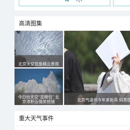
高清图集
北京天空现鱼鳞云景观
今日份天空“显眼包” 北
北京气温创今年来新高 焖蒸
京浓积云强势抢镜
重大天气事件