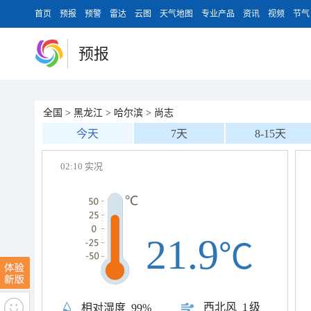
首页
预报
预警
雷达
云图
天气地图
专业产品
资讯
视频
节气
预报
全国
>
黑龙江
>
哈尔滨
>
尚志
今天
7天
8-15天
02:10 实况
21.9
℃
西北风
1级
相对湿度
99%