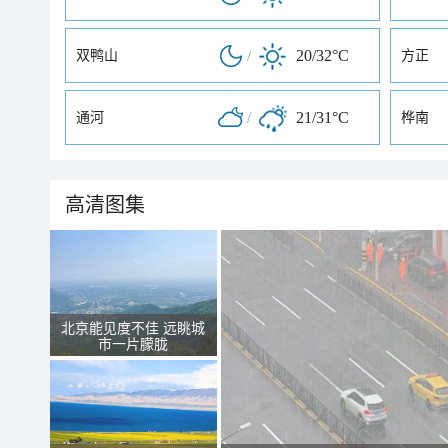
/
20/32°C
双鸭山
方正
/
21/31°C
通河
桦南
高清图集
北京能见度不佳 远眺城
市一片朦胧