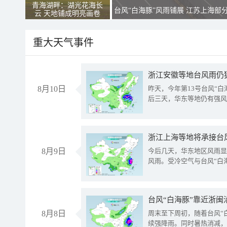
青海湖畔：湖光花海长
台风“白海豚”风雨铺展 江苏上海部
云 天地铺成明亮画卷
重大天气事件
浙江安徽等地台风雨仍
8月10日
昨天，今年第13号台风“
后三天，华东等地仍有强风
浙江上海等地将承接台风
8月9日
今后几天，华东地区风雨显
风雨。受冷空气与台风“白
台风“白海豚”靠近浙闽
8月8日
周末至下周初，随着台风“
续强降雨。同时暑热消减，