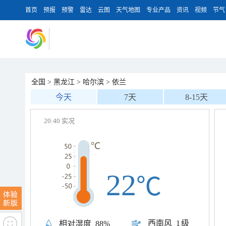
首页
预报
预警
雷达
云图
天气地图
专业产品
资讯
视频
节气
全国
>
黑龙江
>
哈尔滨
>
依兰
今天
7天
8-15天
20:40 实况
22
℃
西南风
1级
相对湿度
88%