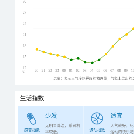
30
27
24
21
18
15
12
20
21
22
23
00
01
02
03
04
05
06
07
08
09
1
℃
温度：表示大气冷热程度的物理量，气象上给出的温
生活指数
少发
适宜
无明显降温，感冒机
天气较好，尽
感冒指数
运动指数
率较低。
运动的快乐吧