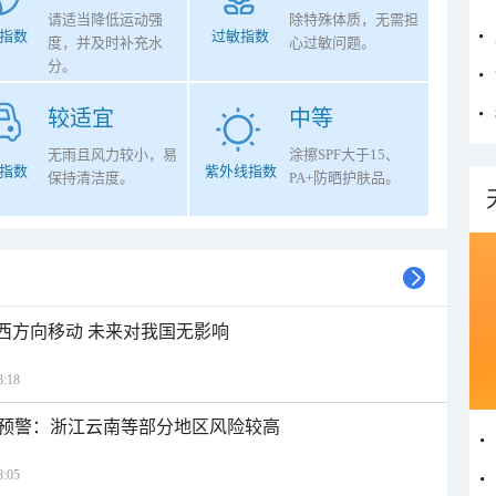
请适当降低运动强
除特殊体质，无需担
指数
过敏指数
度，并及时补充水
心过敏问题。
分。
较适宜
中等
无雨且风力较小，易
涂擦SPF大于15、
指数
紫外线指数
保持清洁度。
PA+防晒护肤品。
偏西方向移动 未来对我国无影响
:18
预警：浙江云南等部分地区风险较高
:05