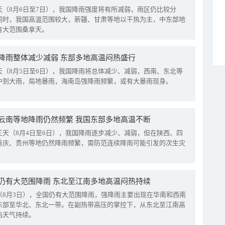
天（8月6日至7日），我国降雨强度将有所减弱，雨区仍比较分
同时，我国高温范围较大，新疆、甘肃等地以干热为主，中东部地
有大范围桑拿天。
降雨整体减少减弱 东部多地高温闷热盛行
天（8月5日至6日），我国降雨将总体减少、减弱，西南、东北等
中到大雨，局地暴雨，海南岛强降雨频繁，或有大暴雨现身。
云南等地降雨仍然频繁 我国东部多地高温不断
三天（8月4日至6日），我国降雨逐步减少、减弱，但在陕西、四
重庆、贵州等地仍然降雨频繁，需防范连续降雨可能引发的次生灾
仍有大范围降雨 东北至江南多地高温闷热持续
（8月3日），全国仍有大范围降雨，强降雨主要出现在华南和西南
东部至华北、东北一带。在副热带高压的掌控下，从东北至江南高
热天气持续。