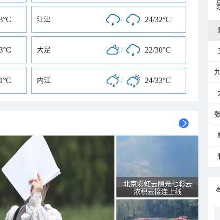
33°C
/
24/32°C
江津
33°C
/
22/30°C
大足
31°C
/
24/33°C
内江
北京彩虹云隙光七彩云
浓积云接连上线