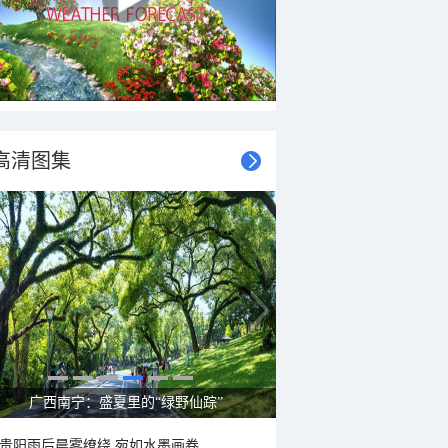
高清图集
呼伦贝尔草原 藏着最治愈的蓝天白云
贵阳雨后晨雾缭绕 宛如水墨画卷