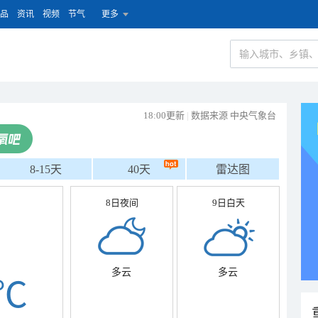
品
资讯
视频
节气
更多
18:00更新
|
数据来源 中央气象台
8-15天
40天
雷达图
8日夜间
9日白天
多云
多云
℃