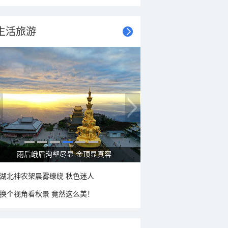
生活旅游
秋意浓 蓝天映衬下的哈尔滨伏尔加庄园
湖北神农架晨雾缭绕 秋色迷人
换个视角看秋景 竟然这么美！