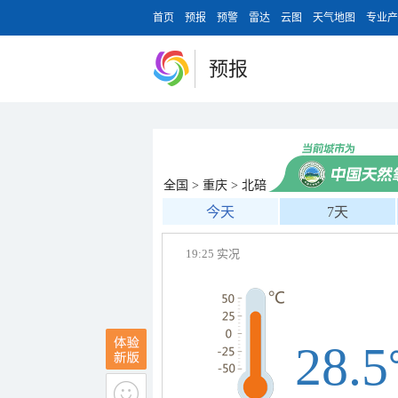
首页
预报
预警
雷达
云图
天气地图
专业产
预报
全国
>
重庆
>
北碚
今天
7天
19:25 实况
28.5