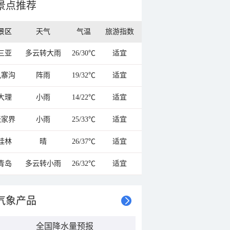
景点推荐
景区
天气
气温
旅游指数
三亚
多云转大雨
26/30℃
适宜
九寨沟
阵雨
19/32℃
适宜
大理
小雨
14/22℃
适宜
张家界
小雨
25/33℃
适宜
桂林
晴
26/37℃
适宜
青岛
多云转小雨
26/32℃
适宜
气象产品
全国降水量预报