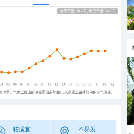
最高气温: 30.2℃ , 最低气温: 24.8℃
04
05
06
07
08
09
10
11
12
13
14
15
16
17
18
19
(h)
物理量，气象上给出的温度是指离地面1.5米高度上百叶箱中的空气温度。
较适宜
不易发