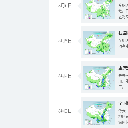
8月6日
今明
散。
区将
我国
8月5日
今明
地有
重庆
8月4日
未来
川、
害。
全国
8月3日
今天
地区
温闷