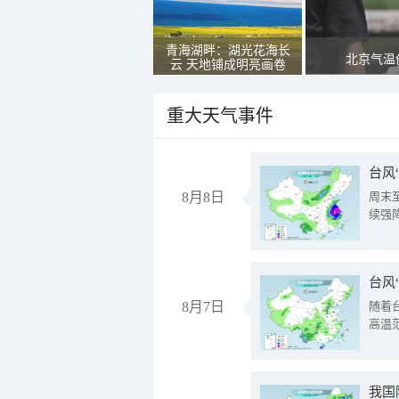
青海湖畔：湖光花海长
北京气温
云 天地铺成明亮画卷
重大天气事件
台风
8月8日
周末
续强
台风
8月7日
随着
高温