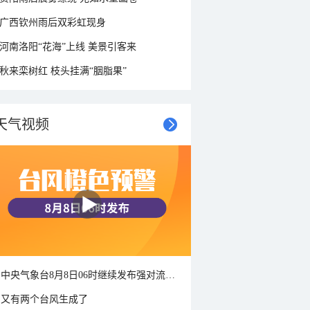
广西钦州雨后双彩虹现身
河南洛阳“花海”上线 美景引客来
秋来栾树红 枝头挂满“胭脂果”
天气视频
中央气象台8月8日06时继续发布强对流天气蓝色预警
又有两个台风生成了