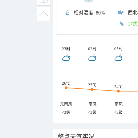
西北
相对湿度
80%
17优
23时
02时
05时
26℃
25℃
24℃
东南风
南风
南风
<3级
<3级
<3级
整点天气实况