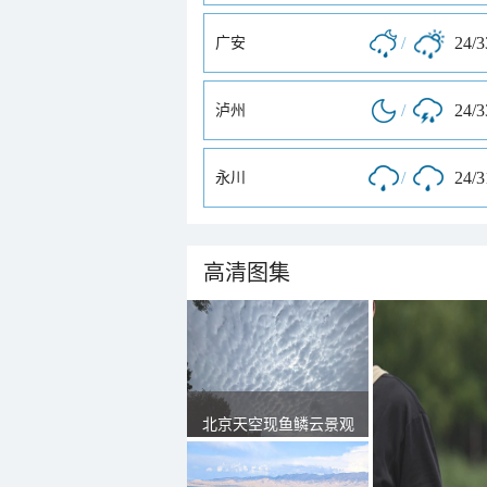
/
24/
广安
/
24/
泸州
/
24/
永川
高清图集
北京天空现鱼鳞云景观