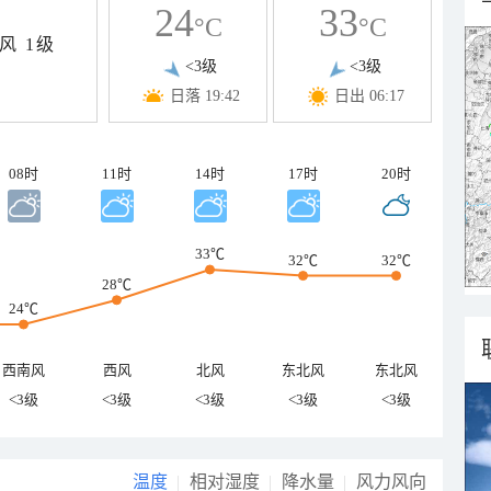
24
33
°C
°C
风
1级
<3级
<3级
日落 19:42
日出 06:17
08时
11时
14时
17时
20时
33℃
32℃
32℃
28℃
24℃
西南风
西风
北风
东北风
东北风
<3级
<3级
<3级
<3级
<3级
温度
相对湿度
降水量
风力风向