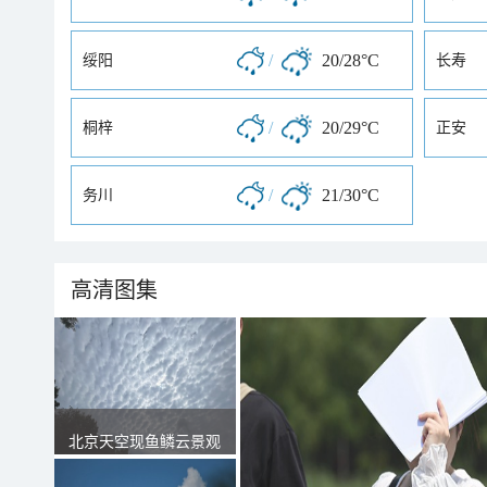
/
20/28°C
绥阳
长寿
/
20/29°C
桐梓
正安
/
21/30°C
务川
高清图集
北京天空现鱼鳞云景观