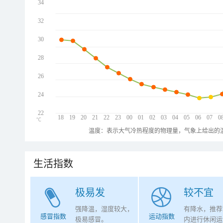
34
32
30
28
26
24
22
18
19
20
21
22
23
00
01
02
03
04
05
06
07
0
℃
温度：表示大气冷热程度的物理量，气象上给出的温
生活指数
极易发
较不宜
强降温，湿度较大，
有降水，推荐
感冒指数
运动指数
极易感冒。
内进行休闲运