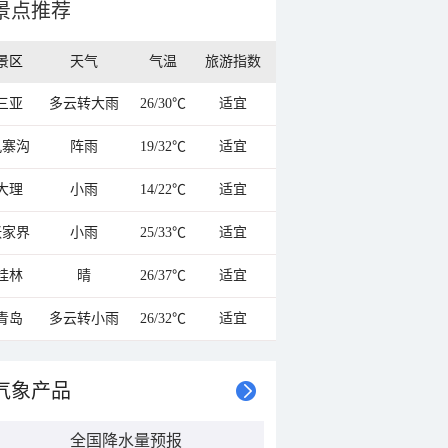
景点推荐
景区
天气
气温
旅游指数
三亚
多云转大雨
26/30℃
适宜
九寨沟
阵雨
19/32℃
适宜
大理
小雨
14/22℃
适宜
张家界
小雨
25/33℃
适宜
桂林
晴
26/37℃
适宜
青岛
多云转小雨
26/32℃
适宜
气象产品
全国降水量预报