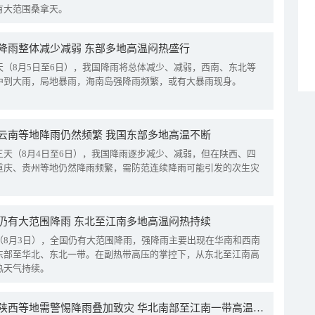
有大范围桑拿天。
降雨整体减少减弱 东部多地高温闷热盛行
天（8月5日至6日），我国降雨将总体减少、减弱，西南、东北等
中到大雨，局地暴雨，海南岛强降雨频繁，或有大暴雨现身。
云南等地降雨仍然频繁 我国东部多地高温不断
三天（8月4日至6日），我国降雨逐步减少、减弱，但在陕西、四
重庆、贵州等地仍然降雨频繁，需防范连续降雨可能引发的次生灾
仍有大范围降雨 东北至江南多地高温闷热持续
（8月3日），全国仍有大范围降雨，强降雨主要出现在华南和西南
东部至华北、东北一带。在副热带高压的掌控下，从东北至江南高
热天气持续。
四川陕西等地需警惕降雨叠加致灾 华北南部至江南一带高温频现