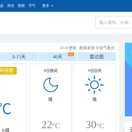
品
资讯
视频
节气
更多
18:00更新
|
数据来源 中央气象台
8-15天
40天
雷达图
风预警
8日夜间
9日白天
晴
晴
℃
22
30
°C
°C
0级