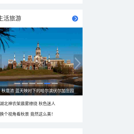
生活旅游
秋意浓 蓝天映衬下的哈尔滨伏尔加庄园
湖北神农架晨雾缭绕 秋色迷人
换个视角看秋景 竟然这么美！