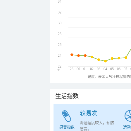
34
32
30
28
26
24
22
23
00
01
02
03
04
05
06
07
℃
温度：表示大气冷热程度的
生活指数
较易发
降温幅度较大，预防
感冒指数
运动
感冒。