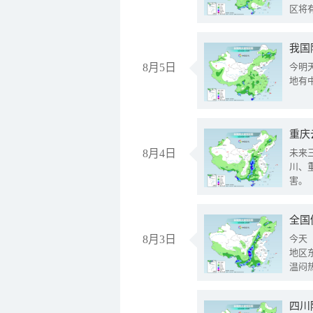
区将
我国
8月5日
今明
地有
重庆
8月4日
未来
川、
害。
全国
8月3日
今天
地区
温闷