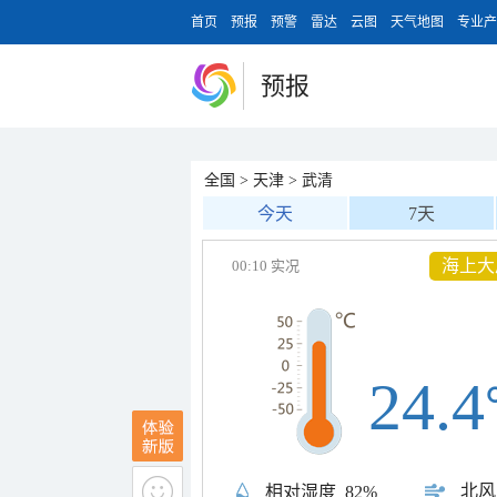
首页
预报
预警
雷达
云图
天气地图
专业产
预报
全国
>
天津
>
武清
今天
7天
海上大
00:10 实况
24.4
北风
相对湿度
82%