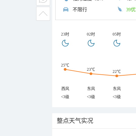
不限行
39优
23时
02时
05时
25℃
23℃
22℃
西风
东风
东风
<3级
<3级
<3级
整点天气实况