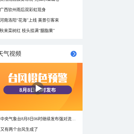
广西钦州雨后双彩虹现身
河南洛阳“花海”上线 美景引客来
秋来栾树红 枝头挂满“胭脂果”
天气视频
中央气象台8月8日06时继续发布强对流天气蓝色预警
又有两个台风生成了