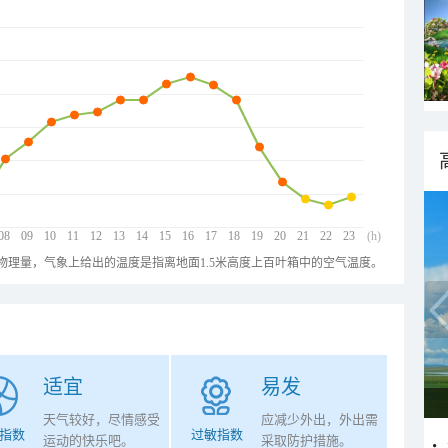
08
09
10
11
12
13
14
15
16
17
18
19
20
21
22
23
(h)
物理量，气象上给出的温度是指离地面1.5米高度上百叶箱中的空气温度。
适宜
易发
天气较好，尽情感受
应减少外出，外出需
指数
过敏指数
运动的快乐吧。
采取防护措施。