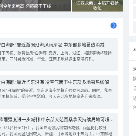
江西永新：中稻开镰抢
创今年来新高 焖蒸感不下线
收忙
“白海豚”靠近浙闽沿海风雨渐起 中东部多地暑热消减
至下周初，随着台风“白海豚”靠近，上海、浙江、福建等地将现持
降雨。同时暑热消减，华北、江南多地将退出高温行列。
拨
“白海豚”靠近华东沿海 冷空气南下中东部多地暑热缓解
台风“白海豚”的靠近，华东沿海多地将迎强劲台风雨。同时，我国
范围将缩减，受冷空气影响，今天东北多地将率先迎来降温。
我国降雨强度进一步减弱 中东部大范围桑拿天持续局地可超38℃
天（8月6日至7日），我国降雨强度将有所减弱，雨区仍比较分
同时，我国高温范围较大，新疆、甘肃等地以干热为主，中东部地