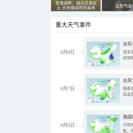
青海湖畔：湖光花海长
北京气温
云 天地铺成明亮画卷
重大天气事件
台风
8月8日
周末
续强
台风
8月7日
随着
高温
8月6日
今明
散。