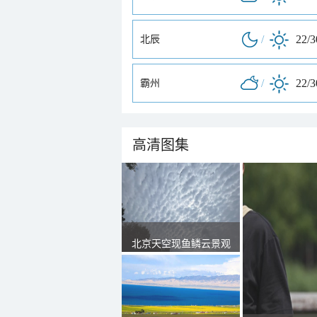
/
22/
北辰
/
22/
霸州
高清图集
北京天空现鱼鳞云景观