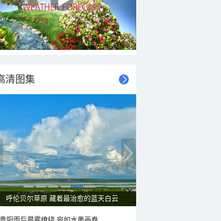
高清图集
呼伦贝尔草原 藏着最治愈的蓝天白云
贵阳雨后晨雾缭绕 宛如水墨画卷