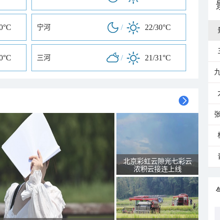
30°C
/
22/30°C
宁河
30°C
/
21/31°C
三河
北京彩虹云隙光七彩云
浓积云接连上线