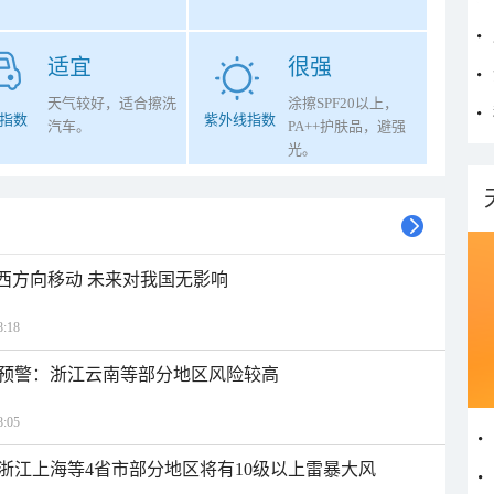
适宜
很强
天气较好，适合擦洗
涂擦SPF20以上，
指数
紫外线指数
汽车。
PA++护肤品，避强
光。
偏西方向移动 未来对我国无影响
:18
预警：浙江云南等部分地区风险较高
:05
浙江上海等4省市部分地区将有10级以上雷暴大风