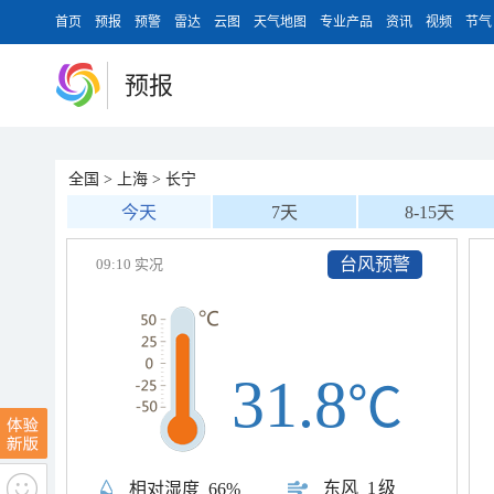
首页
预报
预警
雷达
云图
天气地图
专业产品
资讯
视频
节气
预报
全国
>
上海
>
长宁
今天
7天
8-15天
台风预警
09:10 实况
31.8
℃
东风
1级
相对湿度
66%