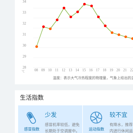
34
33
32
31
30
29
28
08
09
10
11
12
13
14
15
16
17
18
19
20
21
2
℃
温度：表示大气冷热程度的物理量，气象上给出的温
生活指数
少发
较不宜
感冒机率较低，避免
有降水，推荐
感冒指数
运动指数
长期处于空调屋中。
内进行休闲运