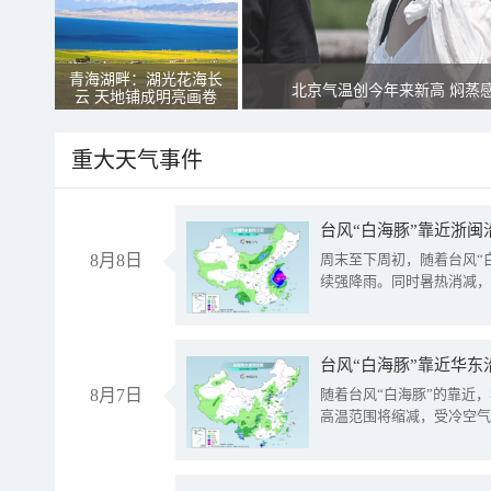
青海湖畔：湖光花海长
北京气温创今年来新高 焖蒸
云 天地铺成明亮画卷
重大天气事件
台风“白海豚”靠近浙闽
8月8日
周末至下周初，随着台风“
续强降雨。同时暑热消减，
台风“白海豚”靠近华东
8月7日
随着台风“白海豚”的靠近
高温范围将缩减，受冷空气