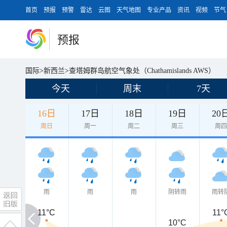
首页
预报
预警
雷达
云图
天气地图
专业产品
资讯
视频
节气
预报
国际
>
新西兰
>
查塔姆群岛航空气象处（Chathamislands AWS）
今天
周末
7天
16日
17日
18日
19日
20
周日
周一
周二
周三
周
雨
雨
雨
阴转雨
雨转
11°C
11°C
11°
10°C