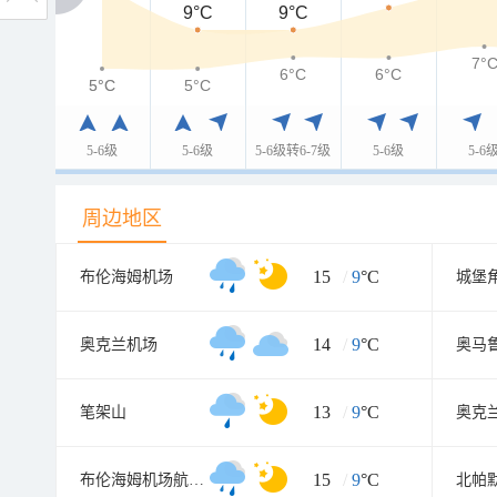
9°C
9°C
7°
6°C
6°C
5°C
5°C
5°C
5-6级
5-6级
5-6级转6-7级
5-6级
5-6
周边地区
15
/
9
°C
布伦海姆机场
城堡
14
/
9
°C
奥克兰机场
13
/
9
°C
笔架山
奥克
15
/
9
°C
布伦海姆机场航空气象处
北帕