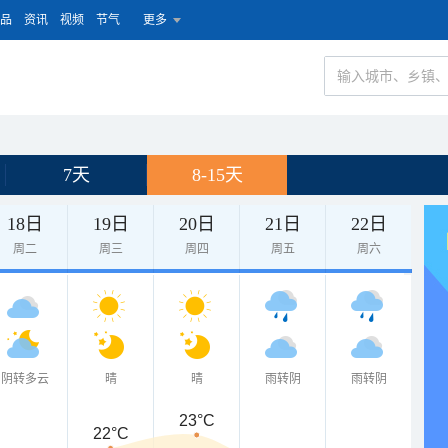
品
资讯
视频
节气
更多
7天
8-15天
18日
19日
20日
21日
22日
周二
周三
周四
周五
周六
阴转多云
晴
晴
雨转阴
雨转阴
23°C
22°C