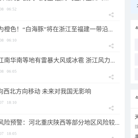
08
06:52
橙色！“白海豚”将在浙江至福建一带沿...
08
06:10
南华南等地有雷暴大风或冰雹 浙江风力...
08
06:05
将向西北方向移动 未来对我国无影响
07
18:10
风险预警：河北重庆陕西等部分地区风险较...
拨
07
18:05