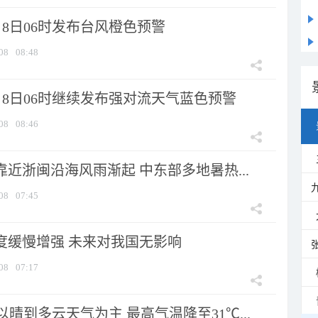
8日06时发布台风橙色预警
08
08:48
月8日06时继续发布强对流天气蓝色预警
08
08:46
靠近浙闽沿海风雨渐起 中东部多地暑热...
08
07:45
强度缓慢增强 未来对我国无影响
08
07:17
晴到多云天气为主 最高气温降至31℃...