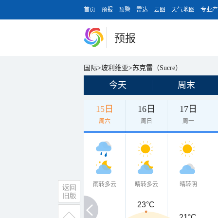
首页
预报
预警
雷达
云图
天气地图
专业产
预报
国际
>
玻利维亚
>
苏克雷（Sucre）
今天
周末
15日
16日
17日
周六
周日
周一
雨转多云
晴转多云
晴转阴
23°C
21°C