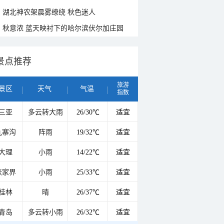
湖北神农架晨雾缭绕 秋色迷人
秋意浓 蓝天映衬下的哈尔滨伏尔加庄园
景点推荐
旅游
景区
天气
气温
指数
三亚
多云转大雨
26/30℃
适宜
九寨沟
阵雨
19/32℃
适宜
大理
小雨
14/22℃
适宜
张家界
小雨
25/33℃
适宜
桂林
晴
26/37℃
适宜
青岛
多云转小雨
26/32℃
适宜