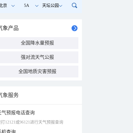
北京
5A
天坛公园
气象产品
全国降水量预报
强对流天气公报
全国地质灾害预报
气象服务
天气预报电话查询
打12121或96121进行天气预报查询
手机查询