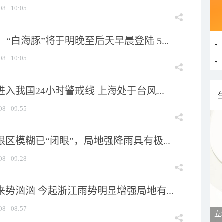
08
10:05
“白海豚”将于明晚至后天早晨登陆 5...
08
10:05
进入我国24小时警戒线 上海处于台风...
08
09:55
眼区模糊已“闭眼”，局地强降雨具有极...
08
09:28
来势汹汹 今起浙江雨势明显增强局地有...
08
08:57
立