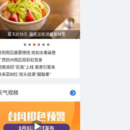
夏天的快乐 藏在这些消暑美味里
贵阳雨后晨雾缭绕 宛如水墨画卷
广西钦州雨后双彩虹现身
河南洛阳“花海”上线 美景引客来
秋来栾树红 枝头挂满“胭脂果”
天气视频