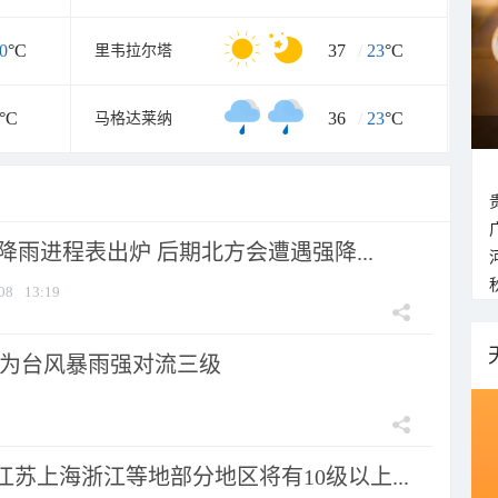
0
°C
37
/
23
°C
里韦拉尔塔
°C
36
/
23
°C
马格达莱纳
 降雨进程表出炉 后期北方会遭遇强降...
08
13:19
为台风暴雨强对流三级
苏上海浙江等地部分地区将有10级以上...