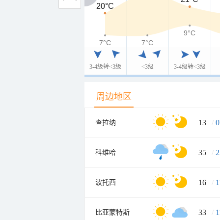
20°C
20°C
9°C
7°C
7°C
7°C
3-4级转<3级
<3级
3-4级转<3级
周边地区
13
/
0
查拉纳
35
/
2
科维哈
16
/
1
波托西
33
/
1
比亚蒙特斯