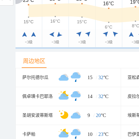
23°C
23°C
19°
16°C
16°C
15°C
15°C
15°C
8°
6°C
<3级
<3级
<3级
<3级
<3
周边地区
15
/
32
°C
萨尔托德尔瓜
亚松
14
/
32
°C
佩卓璜卡巴耶洛
皮拉
9
/
20
°C
圣胡安波蒂斯塔
10
/
23
°C
卡萨帕
巴伊