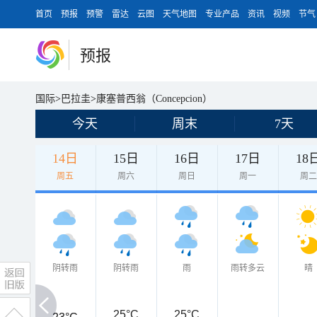
首页
预报
预警
雷达
云图
天气地图
专业产品
资讯
视频
节气
预报
国际
>
巴拉圭
>
康塞普西翁（Concepcion）
今天
周末
7天
14日
15日
16日
17日
18
周五
周六
周日
周一
周
阴转雨
阴转雨
雨
雨转多云
晴
25°C
25°C