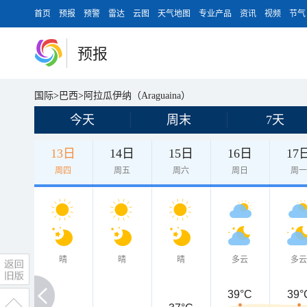
首页
预报
预警
雷达
云图
天气地图
专业产品
资讯
视频
节气
预报
国际
>
巴西
>
阿拉瓜伊纳（Araguaina）
今天
周末
7天
13日
14日
15日
16日
17
周四
周五
周六
周日
周
晴
晴
晴
多云
多
39°C
39°