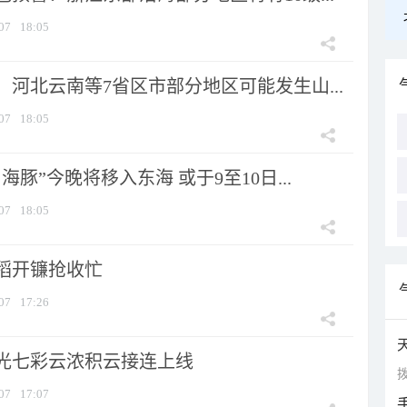
07
18:05
河北云南等7省区市部分地区可能发生山...
07
18:05
海豚”今晚将移入东海 或于9至10日...
07
18:05
稻开镰抢收忙
07
17:26
光七彩云浓积云接连上线
拨
07
17:07