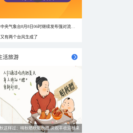
中央气象台8月8日06时继续发布强对流天气蓝色预警
又有两个台风生成了
生活旅游
秋这样过：啃秋晒秋贴秋膘 庆祝丰收迎秋来