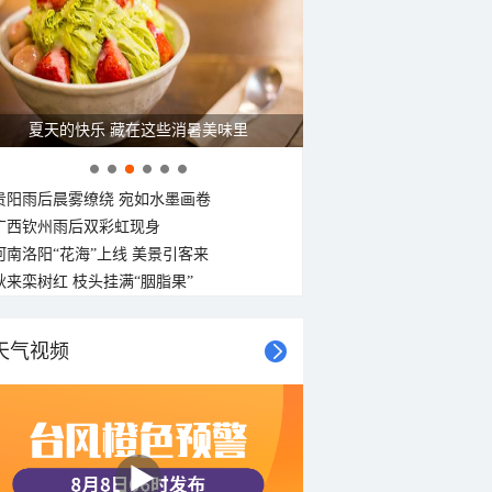
夏天的快乐 藏在这些消暑美味里
贵阳雨后晨雾缭绕 宛如水墨画卷
广西钦州雨后双彩虹现身
河南洛阳“花海”上线 美景引客来
秋来栾树红 枝头挂满“胭脂果”
天气视频