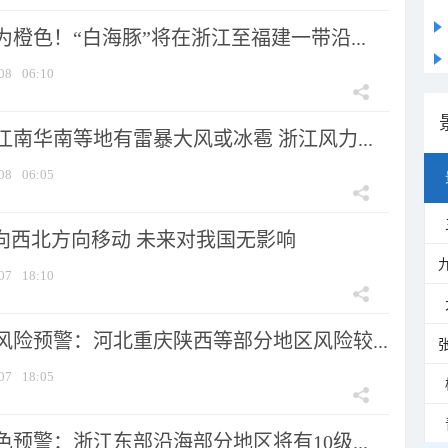
橙色！“白海豚”将在浙江至福建一带沿...
08
06:10
南华南等地有雷暴大风或冰雹 浙江风力...
08
06:05
将向西北方向移动 未来对我国无影响
07
18:10
风险预警：河北重庆陕西等部分地区风险较...
07
18:05
预警：浙江东部沿海部分地区将有10级...