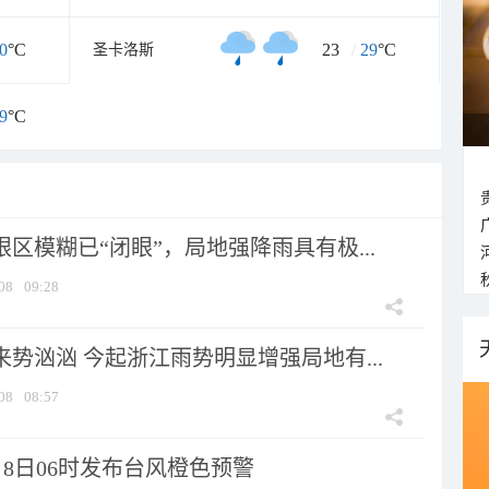
0
°C
23
/
29
°C
圣卡洛斯
9
°C
眼区模糊已“闭眼”，局地强降雨具有极...
08
09:28
来势汹汹 今起浙江雨势明显增强局地有...
08
08:57
8日06时发布台风橙色预警