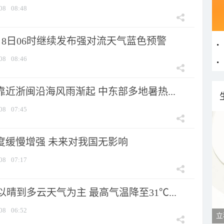
08
08:48
月8日06时继续发布强对流天气蓝色预警
08
08:46
靠近浙闽沿海风雨渐起 中东部多地暑热...
08
07:45
强度缓慢增强 未来对我国无影响
08
07:17
晴到多云天气为主 最高气温降至31℃...
08
06:52
立