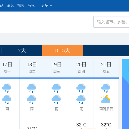
品
资讯
视频
节气
更多
7天
8-15天
17日
18日
19日
20日
21日
周一
周二
周三
周四
周五
雨
雨
雨
雨
雨转多云
32°C
32°C
31°C