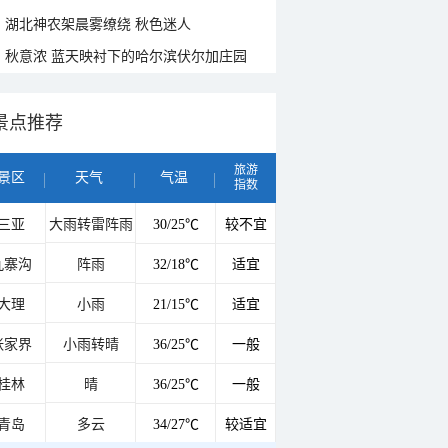
湖北神农架晨雾缭绕 秋色迷人
秋意浓 蓝天映衬下的哈尔滨伏尔加庄园
景点推荐
旅游
景区
天气
气温
指数
三亚
大雨转雷阵雨
30/25℃
较不宜
九寨沟
阵雨
32/18℃
适宜
大理
小雨
21/15℃
适宜
张家界
小雨转晴
36/25℃
一般
桂林
晴
36/25℃
一般
青岛
多云
34/27℃
较适宜