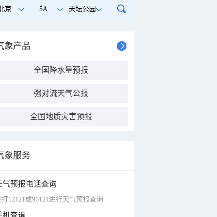
北京
5A
天坛公园
气象产品
全国降水量预报
强对流天气公报
全国地质灾害预报
气象服务
天气预报电话查询
打12121或96121进行天气预报查询
手机查询