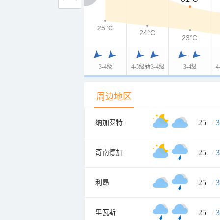
25°C
25°C
24°C
23°C
3-4级
4-5级转3-4级
3-4级
4
周边地区
25
/
3
纳加罗特
25
/
3
奇南德加
25
/
3
利昂
25
/
3
里瓦斯