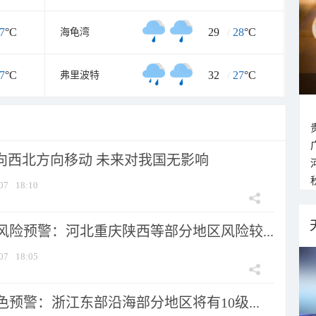
7
°C
29
/
28
°C
海龟湾
7
°C
32
/
27
°C
弗里波特
将向西北方向移动 未来对我国无影响
07
18:10
风险预警：河北重庆陕西等部分地区风险较...
07
18:05
预警：浙江东部沿海部分地区将有10级...