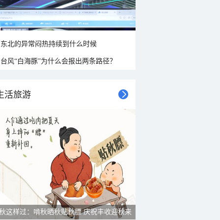
东北的异常闷热持续到什么时候
台风“白海豚”为什么会报出两条路径？
生活旅游
秋这样过：啃秋晒秋贴秋膘 庆祝丰收迎秋来