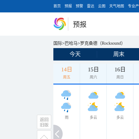
首页
预报
预警
雷达
云图
天气地图
专业产
预报
国际
>
巴哈马
>
罗克桑德（Rocksound）
今天
周末
14日
15日
16日
周五
周六
周日
雨
多云
多云