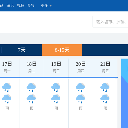
品
资讯
视频
节气
更多
7天
8-15天
17日
18日
19日
20日
21日
周一
周二
周三
周四
周五
雨
雨
雨
雨
雨