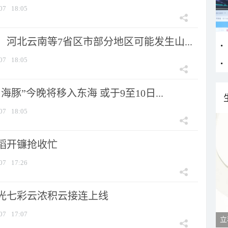
07
18:05
河北云南等7省区市部分地区可能发生山...
07
18:05
海豚”今晚将移入东海 或于9至10日...
07
18:05
稻开镰抢收忙
07
17:26
光七彩云浓积云接连上线
07
17:07
立