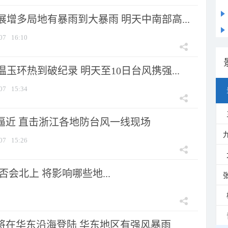
增多局地有暴雨到大暴雨 明天中南部高...
07
16:10
玉环热到破纪录 明天至10日台风携强...
07
15:34
”逼近 直击浙江各地防台风一线现场
07
15:26
会北上 将影响哪些地...
”将在华东沿海登陆 华东地区有强风暴雨