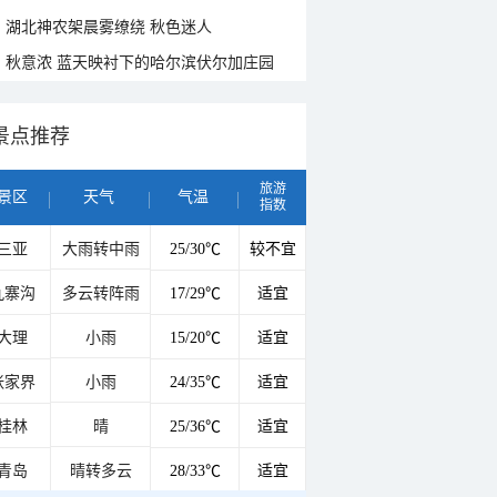
湖北神农架晨雾缭绕 秋色迷人
秋意浓 蓝天映衬下的哈尔滨伏尔加庄园
景点推荐
旅游
景区
天气
气温
指数
三亚
大雨转中雨
25/30℃
较不宜
九寨沟
多云转阵雨
17/29℃
适宜
大理
小雨
15/20℃
适宜
张家界
小雨
24/35℃
适宜
桂林
晴
25/36℃
适宜
青岛
晴转多云
28/33℃
适宜