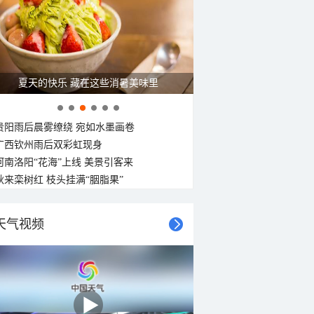
夏天的快乐 藏在这些消暑美味里
贵阳雨后晨雾缭绕 宛如水墨画卷
广西钦州雨后双彩虹现身
河南洛阳“花海”上线 美景引客来
秋来栾树红 枝头挂满“胭脂果”
天气视频