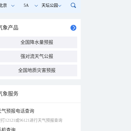
北京
5A
天坛公园
气象产品
全国降水量预报
强对流天气公报
全国地质灾害预报
气象服务
天气预报电话查询
打12121或96121进行天气预报查询
手机查询