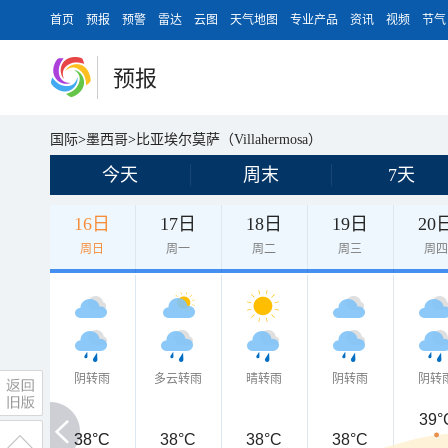
首页
预报
预警
雷达
云图
天气地图
专业产品
资讯
视频
节气
预报
国际
>
墨西哥
>
比亚埃尔莫萨（Villahermosa）
今天
周末
7天
16日
17日
18日
19日
20
周日
周一
周二
周三
周
阴转雨
多云转雨
晴转雨
阴转雨
阴转
39°
38°C
38°C
38°C
38°C
38°C