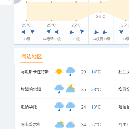
26°C
25°C
25°C
25°C
25°C
25°
<3级
3-4级转<3级
<3级
3-4级转<3级
<3
周边地区
29
/
14
°C
阿瓜斯卡连特斯
杜兰
35
/
28
°C
埃姆帕尔姆
坎佩
24
/
13
°C
瓜纳华托
哈拉
34
/
27
°C
阿卡普尔科
阿里