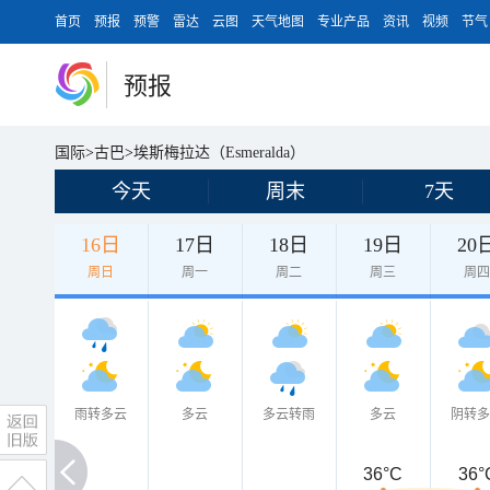
首页
预报
预警
雷达
云图
天气地图
专业产品
资讯
视频
节气
预报
国际
>
古巴
>
埃斯梅拉达（Esmeralda）
今天
周末
7天
16日
17日
18日
19日
20
周日
周一
周二
周三
周
雨转多云
多云
多云转雨
多云
阴转
36°C
36°