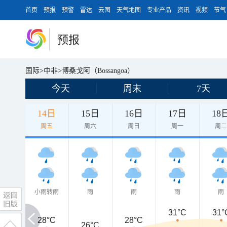
首页
预报
预警
雷达
云图
天气地图
专业产品
资讯
视频
节气
预报
国际
>
中非
>
博桑戈阿（Bossangoa）
今天
周末
7天
14日
15日
16日
17日
18
周五
周六
周日
周一
周
小雨转雨
雨
雨
雨
雨
31°C
31°
28°C
28°C
28°C
26°C