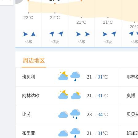
22°C
22°C
22°C
21°C
21°C
20°
<3级
<3级
<3级
<3级
<3
周边地区
21
/
31
°C
班贝利
耶林
21
/
31
°C
阿林达欧
奥博
23
/
34
°C
比劳
贝贝
21
/
31
°C
布里亚
班加