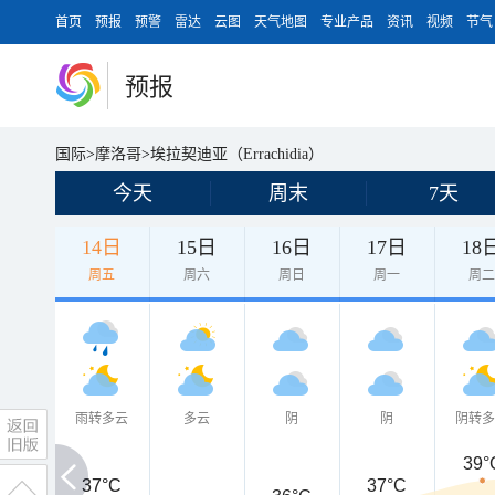
首页
预报
预警
雷达
云图
天气地图
专业产品
资讯
视频
节气
预报
国际
>
摩洛哥
>
埃拉契迪亚（Errachidia）
今天
周末
7天
14日
15日
16日
17日
18
周五
周六
周日
周一
周
雨转多云
多云
阴
阴
阴转
39°
37°C
37°C
37°C