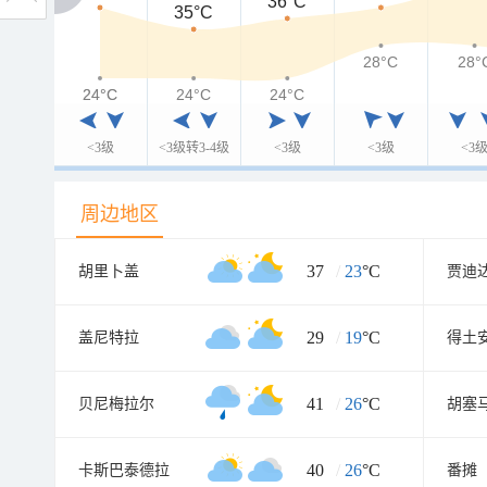
36°C
35°C
28°C
28°
24°C
24°C
24°C
24°C
<3级
<3级转3-4级
<3级
<3级
<3
周边地区
37
/
23
°C
胡里卜盖
贾迪
29
/
19
°C
盖尼特拉
得土
41
/
26
°C
贝尼梅拉尔
胡塞
40
/
26
°C
卡斯巴泰德拉
番摊