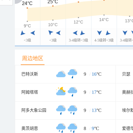
25°C
24°C
24°C
14°C
13°
12°C
10°C
9°C
9°C
<3级
<3级
3-4级转<3级
4-5级转<3级
3-4级转
周边地区
9
/
16
°C
巴特沃斯
贝瑟
9
/
17
°C
阿姆塔塔
奥赫
9
/
13
°C
阿多大象公园
埃尔
8
/
9
°C
奥茨胡恩
爱德