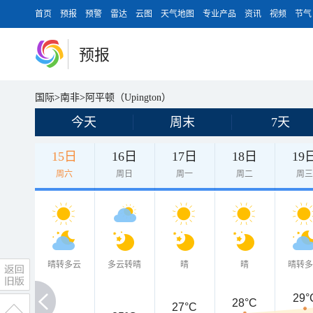
首页
预报
预警
雷达
云图
天气地图
专业产品
资讯
视频
节气
预报
国际
>
南非
>
阿平顿（Upington）
今天
周末
7天
15日
16日
17日
18日
19
周六
周日
周一
周二
周
晴转多云
多云转晴
晴
晴
晴转
29°
28°C
27°C