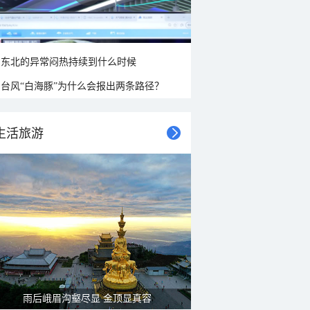
东北的异常闷热持续到什么时候
台风“白海豚”为什么会报出两条路径？
生活旅游
雨后峨眉沟壑尽显 金顶显真容