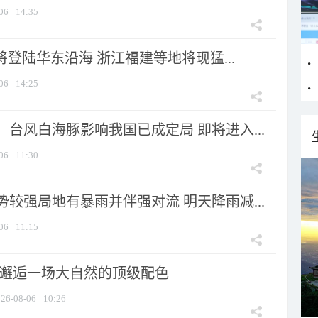
06
14:35
将登陆华东沿海 浙江福建等地将现猛...
06
14:25
台风白海豚影响我国已成定局 即将进入...
06
11:30
较强局地有暴雨并伴强对流 明天降雨减...
06
11:15
 邂逅一场大自然的顶级配色
26-08-06
10:26