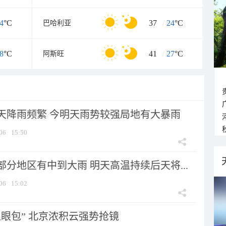
4
°C
37
/
24
°C
巴哈利亚
8
°C
41
/
27
°C
阿斯旺
天降雨频繁 今明天雨势较强局地有大暴雨
06
15:50
分地区有中到大雨 明天高温持续后天将...
06
15:02
显眼包” 北京浓积云强势抢镜