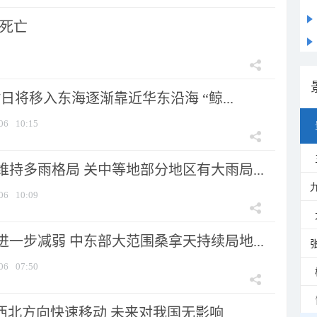
人死亡
7日将移入东海逐渐靠近华东沿海 “鲸...
06
10:15
持多雨格局 关中等地部分地区有大雨局...
06
10:09
一步减弱 中东部大范围桑拿天持续局地...
06
07:50
向西北方向快速移动 未来对我国无影响