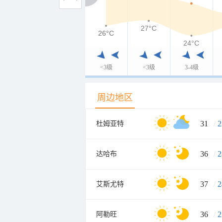
27°C
26°C
26°C
24°C
<3级
<3级
3-4级
周边地区
31
/
2
杜姆亚特
36
/
2
达哈布
37
/
2
艾斯尤特
36
/
2
阿勒旺