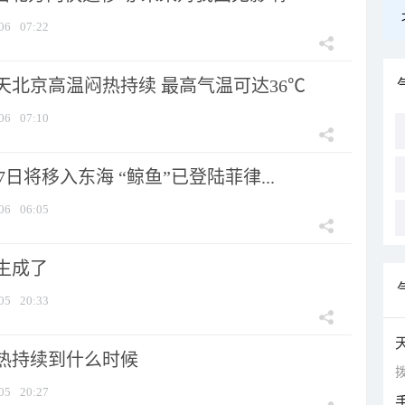
06
07:22
天北京高温闷热持续 最高气温可达36℃
06
07:10
7日将移入东海 “鲸鱼”已登陆菲律...
06
06:05
生成了
05
20:33
热持续到什么时候
拨
05
20:27