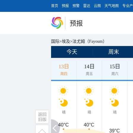
首页
预报
预警
雷达
云图
天气地图
专业产
预报
国际
>
埃及
>
法尤姆（Fayoum）
今天
周末
13日
14日
15日
周四
周五
周六
晴
晴
晴
40°C
40°C
40°C
39°C