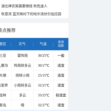
湖北神农架晨雾缭绕 秋色迷人
秋意浓 蓝天映衬下的哈尔滨伏尔加庄园
景点推荐
旅游
景区
天气
气温
指数
三亚
雷阵雨
30/25℃
一般
九寨沟
阵雨转多云
30/17℃
适宜
大理
阴转小雨
25/15℃
适宜
张家界
小雨转多云
32/21℃
适宜
桂林
多云
33/25℃
较适宜
青岛
晴
32/27℃
适宜