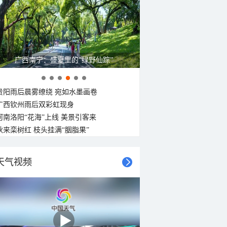
广西南宁：盛夏里的“绿野仙踪”
贵阳雨后晨雾缭绕 宛如水墨画卷
广西钦州雨后双彩虹现身
河南洛阳“花海”上线 美景引客来
秋来栾树红 枝头挂满“胭脂果”
天气视频