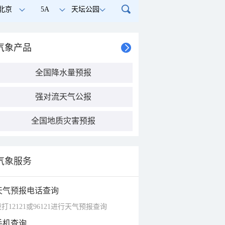
北京
5A
天坛公园
气象产品
全国降水量预报
强对流天气公报
全国地质灾害预报
气象服务
天气预报电话查询
打12121或96121进行天气预报查询
手机查询