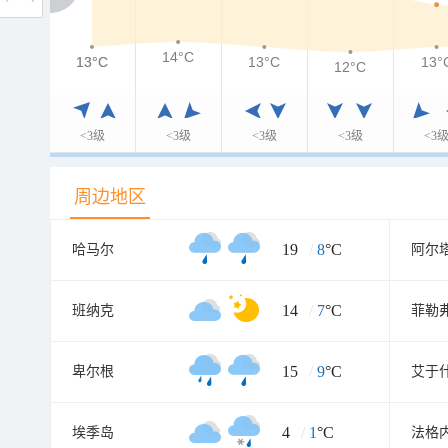
14°C
13°C
13°C
13°C
13°
12°C
<3级
<3级
<3级
<3级
<3
周边地区
19
/
8
°C
哈马尔
阿尔
14
/
7
°C
班纳克
菲勒
15
/
9
°C
卑尔根
艾于
4
/
1
°C
埃季岛
法格