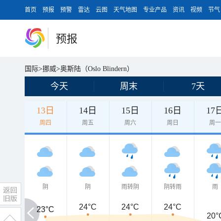
首页
预报
预警
雷达
云图
天气地图
专业产品
资讯
视频
节气
预报
国际
>
挪威
>
奥斯陆（Oslo Blindern）
今天
周末
7天
13日
14日
15日
16日
17
周四
周五
周六
周日
周
阴
阴
雨转阴
阴转雨
雨
24°C
24°C
24°C
23°C
23°C
20°