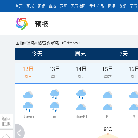
首页
预报
预警
雷达
云图
天气地图
专业产品
资讯
视频
节气
预报
国际
>
冰岛
>
格雷姆塞岛（Grimsey）
今天
周末
7天
12日
13日
14日
15日
16
周三
周四
周五
周六
周
阴转雨
雨
雨转阴
阴
阴
9°C