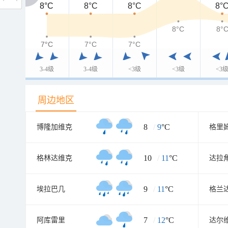
8°C
8°C
8°C
8°C
8°
8°C
8°
7°C
7°C
7°C
7°C
3-4级
3-4级
<3级
<3级
<3
周边地区
8
/
9
°C
博隆加维克
格里
10
/
11
°C
格林达维克
达拉
9
/
11
°C
埃拉巴几
格兰
7
/
12
°C
阿库雷里
达尔