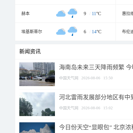
9
/
11
°C
赫本
惠拉
6
/
14
°C
埃基斯蒂尔
布伦
新闻资讯
海南岛未来三天降雨频繁 
中国天气网
2026-08-06
15:50
河北雷雨发展部分地区有中到
中国天气网
2026-08-06
15:02
今日份天空“显眼包” 北京