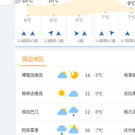
10°C
10°C
10°C
9°
7°C
7°
6°C
6°C
6°C
6°C
3-4级转4-5级
3-4级转<3级
<3级
3-4级转6-7级
6-7级转4
周边地区
14
/
8
°C
博隆加维克
格里
12
/
9
°C
格林达维克
达拉
12
/
8
°C
埃拉巴几
格兰
16
/
7
°C
阿库雷里
达尔