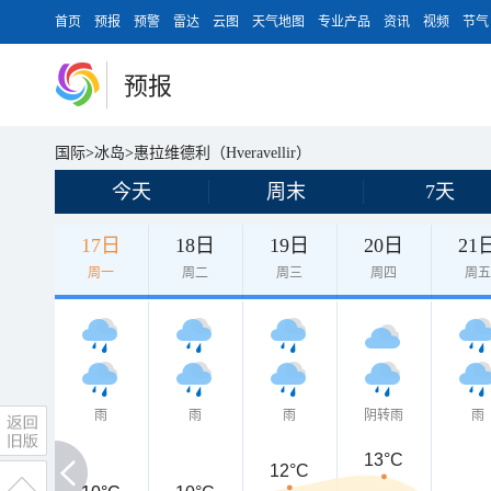
首页
预报
预警
雷达
云图
天气地图
专业产品
资讯
视频
节气
预报
国际
>
冰岛
>
惠拉维德利（Hveravellir）
今天
周末
7天
17日
18日
19日
20日
21
周一
周二
周三
周四
周
雨
雨
雨
阴转雨
雨
13°C
12°C