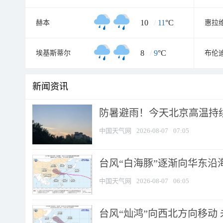
10
/
11
°C
赫本
惠拉
8
/
9
°C
埃基斯蒂尔
布伦
新闻资讯
防暑避雨！今天北京高温持续
中国天气网
2026-08-07
07:05
台风“白海豚”逐渐向华东沿海靠
中国天气网
2026-08-07
06:05
台风“灿鸿”向西北方向移动