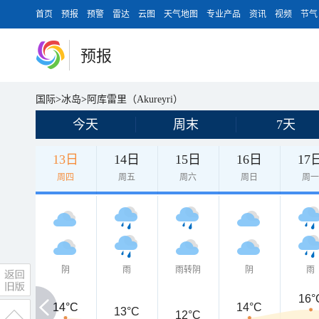
首页
预报
预警
雷达
云图
天气地图
专业产品
资讯
视频
节气
预报
国际
>
冰岛
>
阿库雷里（Akureyri）
今天
周末
7天
13日
14日
15日
16日
17
周四
周五
周六
周日
周
阴
雨
雨转阴
阴
雨
16°
14°C
14°C
14°C
13°C
12°C