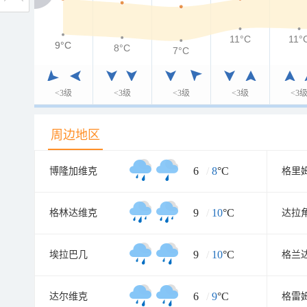
11°C
11°
9°C
9°C
8°C
7°C
<3级
<3级
<3级
<3级
<3
周边地区
6
/
8
°C
博隆加维克
格里
9
/
10
°C
格林达维克
达拉
9
/
10
°C
埃拉巴几
格兰
6
/
9
°C
达尔维克
格雷